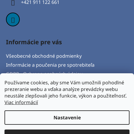
+421 911 122 661
e
Informácie pre vás
Všeobecné obchodné podmienky
Informácie a poučenia pre spotrebiteľa
GDPR - Ochrana osobných údajov
Používame cookies, aby sme Vám umožnili pohodlné
Formulár na odstúpenie od zmluvy
prezeranie webu a vďaka analýze prevádzky webu
Postup pri vytknutí vady produktu a Reklamačný
neustále zlepšovali jeho funkcie, výkon a použiteľnosť.
protokol
Viac informácií
Napíšte nám
Nastavenie
Vytvoril Shoptet
& Verteco.sk