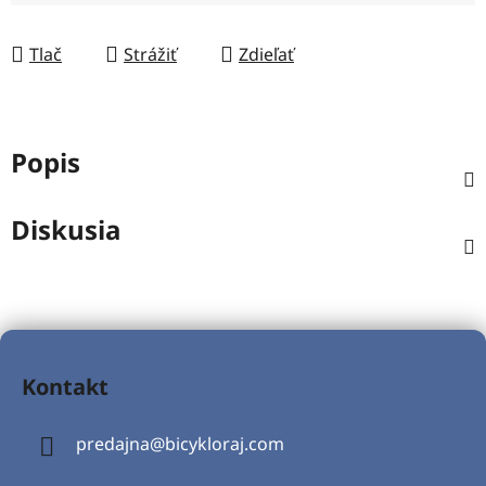
Tlač
Strážiť
Zdieľať
Popis
Diskusia
Z
á
Kontakt
p
ä
predajna
@
bicykloraj.com
t
i