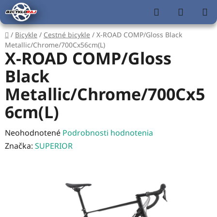
Prejsť
Hľadať
NÁKUP
na
KOŠÍK
obsah
Domov
/
Bicykle
/
Cestné bicykle
/
X-ROAD COMP/Gloss Black
Metallic/Chrome/700Cx56cm(L)
X-ROAD COMP/Gloss
Black
Metallic/Chrome/700Cx5
6cm(L)
Priemerné
Neohodnotené
Podrobnosti hodnotenia
hodnotenie
Značka:
SUPERIOR
produktu
je
0,0
z
5