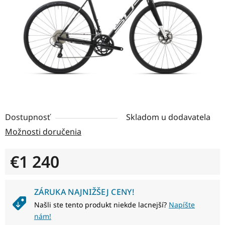
hviezdičiek.
Dostupnosť
Skladom u dodavatela
Možnosti doručenia
€1 240
Jednotková cena:
ZÁRUKA NAJNIŽŠEJ CENY!
Našli ste tento produkt niekde lacnejší?
Napíšte
nám!