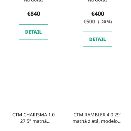
€840
€400
€500
(–20 %)
DETAIL
DETAIL
CTM CHARISMA 1.0
CTM RAMBLER 4.0 29"
27,5" matná
matná zlatá, modelový
svetlošedá, modelový
rok 2026