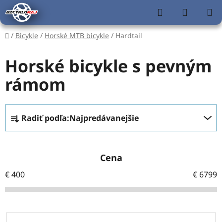
Prejsť
Hľadať
NÁKUP
na
KOŠÍK
obsah
Domov
/
Bicykle
/
Horské MTB bicykle
/
Hardtail
Horské bicykle s pevným
rámom
R
Radiť podľa:
Najpredávanejšie
a
d
e
Cena
n
i
€
400
€
6799
e
p
r