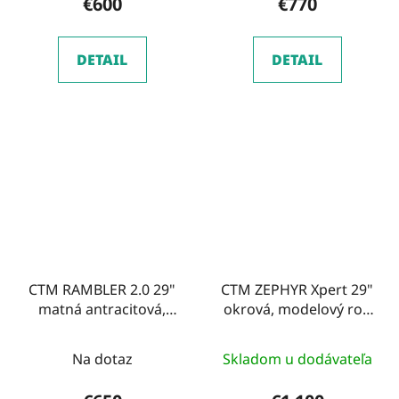
€600
€770
DETAIL
DETAIL
CTM RAMBLER 2.0 29"
CTM ZEPHYR Xpert 29"
matná antracitová,
okrová, modelový rok
modelový rok 2026
2026
Na dotaz
Skladom u dodávateľa