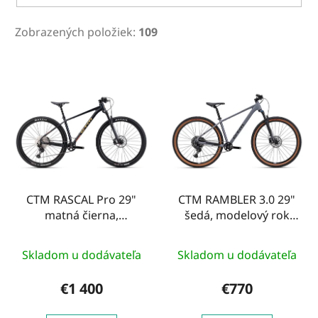
Zobrazených položiek:
109
V
ý
p
i
s
p
r
o
CTM RASCAL Pro 29"
CTM RAMBLER 3.0 29"
matná čierna,
šedá, modelový rok
d
modelový rok 2026
2026
u
k
Skladom u dodávateľa
Skladom u dodávateľa
t
€1 400
€770
o
v