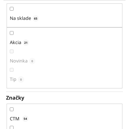
o
d
u
Na sklade
65
k
t
o
Akcia
21
v
Novinka
0
Tip
0
Značky
CTM
54