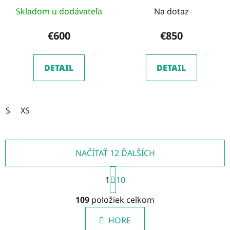
rok 2026
Skladom u dodávateľa
Na dotaz
€600
€850
DETAIL
DETAIL
S
XS
NAČÍTAŤ 12 ĎALŠÍCH
S
1
t
10
r
O
á
109
položiek celkom
v
n
l
k
HORE
á
o