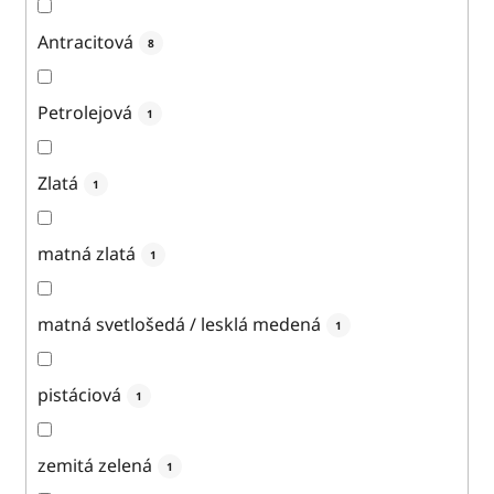
Antracitová
8
Petrolejová
1
Zlatá
1
matná zlatá
1
matná svetlošedá / lesklá medená
1
pistáciová
1
zemitá zelená
1