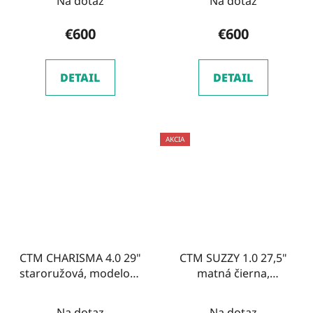
Na dotaz
Na dotaz
€600
€600
DETAIL
DETAIL
AKCIA
CTM CHARISMA 4.0 29"
CTM SUZZY 1.0 27,5"
staroružová, modelový
matná čierna,
rok 2026
modelový rok 2026
Na dotaz
Na dotaz