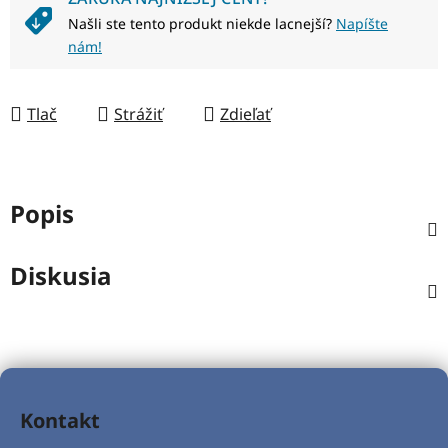
Našli ste tento produkt niekde lacnejší?
Napíšte
nám!
Tlač
Strážiť
Zdieľať
Popis
Diskusia
Z
á
Kontakt
p