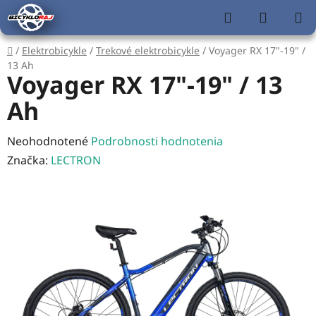
Prejsť
Hľadať
NÁKUP
na
KOŠÍK
obsah
Domov
/
Elektrobicykle
/
Trekové elektrobicykle
/
Voyager RX 17"-19" /
13 Ah
Voyager RX 17"-19" / 13
Ah
Priemerné
Neohodnotené
Podrobnosti hodnotenia
hodnotenie
Značka:
LECTRON
produktu
je
0,0
z
5
hviezdičiek.