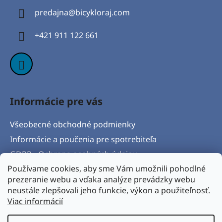
ä
predajna
@
bicykloraj.com
t
i
+421 911 122 661
e
Informácie pre vás
Všeobecné obchodné podmienky
Informácie a poučenia pre spotrebiteľa
GDPR - Ochrana osobných údajov
Používame cookies, aby sme Vám umožnili pohodlné
Formulár na odstúpenie od zmluvy
prezeranie webu a vďaka analýze prevádzky webu
Postup pri vytknutí vady produktu a Reklamačný
neustále zlepšovali jeho funkcie, výkon a použiteľnosť.
protokol
Viac informácií
Napíšte nám