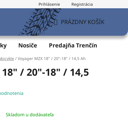
Prihlásenie
Registrácia
v
Formulár na odstúpenie od zmluvy
Postup pri vytknu
PRÁZDNY KOŠÍK
NÁKUPNÝ
KOŠÍK
žky
Nosiče
Predajňa Trenčín
Servis
obicykle
/
Voyager MZX 18" / 20"-18" / 14,5 Ah
8" / 20"-18" / 14,5
hodnotenia
Skladom u dodávateľa