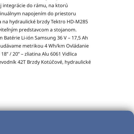
 integrácie do rámu, na ktorú
ntinuálnym napojením do priestoru
sa na hydraulické brzdy Tektro HD-M285
aviteľným predstavcom a stojanom.
 Batérie Li-ión Samsung 36 V – 17,5 Ah
dca, udávame metrikou 4 Wh/km Ovládanie
” / 20” – zliatina Alu 6061 Vidlica
evodník 42T Brzdy Kotúčové, hydraulické