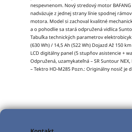
nespevnenom. Nový stredový motor BAFANG M41
nadväzuje z jednej strany línie spodnej rámo
motora. Model si zachoval kvalitné mechanic
a o pohodlie sa stará odpružená vidlica Sun
Tabuľka technických parametrov elektrobicyk
(630 Wh) / 14,5 Ah (522 Wh) Dojazd Až 150 km
LCD digitálny panel (5 stupňov asistencie + wa
Odpružená, uzamykateľná – SR Suntour NEX, L/
– Tektro HD-M285 Pozn.: Originálny nosič je d
Z
á
Kontakt