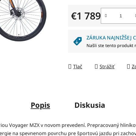
z
5
€1 789
hviezdičiek.
Jednotková cena:
ZÁRUKA NAJNIŽŠEJ C
Našli ste tento produkt 
Tlač
Strážiť
Z
Popis
Diskusia
iou Voyager MZX v novom prevedení. Prepracovaný hliníko
energie na spevnenom povrchu pre športovú jazdu pri zachov