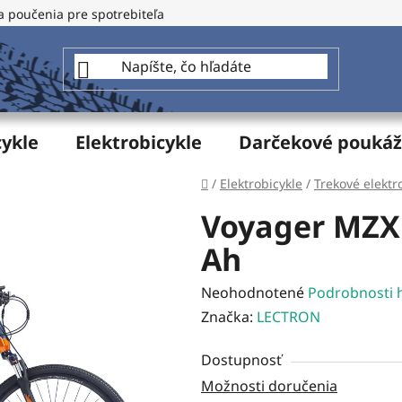
a poučenia pre spotrebiteľa
GDPR - Ochrana osobných údajo
cykle
Elektrobicykle
Darčekové pouká
Domov
/
Elektrobicykle
/
Trekové elektr
Voyager MZX 1
Ah
Priemerné
Neohodnotené
Podrobnosti 
hodnotenie
Značka:
LECTRON
produktu
Dostupnosť
je
Možnosti doručenia
0,0