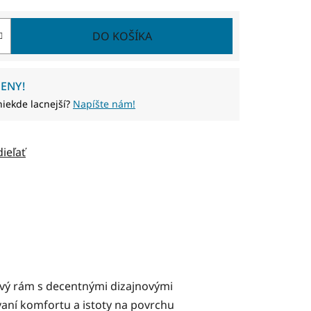
DO KOŠÍKA
ENY!
niekde lacnejší?
Napíšte nám!
dieľať
vý rám s decentnými dizajnovými
aní komfortu a istoty na povrchu