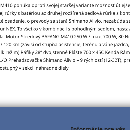
0 ponúka oproti svojej staršej variante možnosť útlejšej
vej rúrky s batériou az druhej rozšírená sedlová rúrka s ko
ké osadenie, o prevody sa stará Shimano Alivio, nezabúda 
tour NEX. To všetko v kombinácii s pohodlným sedlom, nast
la: Motor Stredový BAFANG M410 250 W / max. 700 W, 80 Nm
 / 120 km (závisí od stupňa asistencie, terénu a váhe jaz
lk režim) Ráfiky 28” dvojstenné Plášte 700 x 45C Kenda Rám 18
O Prehadzovačka Shimano Alivio – 9 rýchlostí (12-32T), pr
ostupný v sekcii náhradné diely
Informácie pre vás