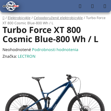
Prejsť
Hľadať
NÁKUP
na
KOŠÍK
obsah
Domov
/
Elektrobicykle
/
Celoodpružené elektrobicykle
/
Turbo Force
XT 800 Cosmic Blue-800 Wh / L
Turbo Force XT 800
Cosmic Blue-800 Wh / L
Priemerné
Neohodnotené
Podrobnosti hodnotenia
hodnotenie
Značka:
LECTRON
produktu
je
0,0
z
5
hviezdičiek.