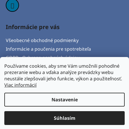
Informácie pre vás
Všeobecné obchodné podmienky
Informácie a poučenia pre spotrebiteľa
GDPR - Ochrana osobných údajov
Používame cookies, aby sme Vám umožnili pohodlné
Formulár na odstúpenie od zmluvy
prezeranie webu a vďaka analýze prevádzky webu
Postup pri vytknutí vady produktu a Reklamačný
neustále zlepšovali jeho funkcie, výkon a použiteľnosť.
protokol
Viac informácií
Napíšte nám
Nastavenie
Vytvoril Shoptet
& Verteco.sk
Súhlasím
Copyright 2026
BICYKLORAJ s.r.o.
. Všetky práva
vyhradené.
Upraviť nastavenie cookies