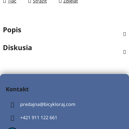
Tlač
Strážiť
Zdieľať
Popis
Diskusia
Z
á
Kontakt
p
ä
predajna
@
bicykloraj.com
t
i
+421 911 122 661
e