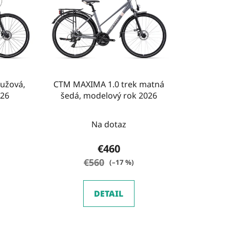
e
p
r
o
d
u
užová,
CTM MAXIMA 1.0 trek matná
k
026
šedá, modelový rok 2026
t
o
Na dotaz
v
€460
€560
(–17 %)
DETAIL