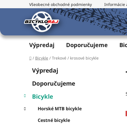
Prejsť
Všeobecné obchodné podmienky
Informácie 
na
obsah
Výpredaj
Doporučujeme
Bi
Domov
/
Bicykle
/
Trekové / krosové bicykle
B
K
Preskočiť
Výpredaj
a
o
kategórie
t
č
Doporučujeme
e
n
g
ý
Bicykle
ó
p
r
Horské MTB bicykle
i
a
e
n
Cestné bicykle
e