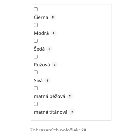
Čierna
8
Modrá
4
Šedá
2
Ružová
6
Sivá
4
matná béžová
2
matná titánová
2
Zobrazených položiek:
28