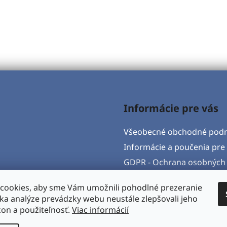
Informácie pre vás
Všeobecné obchodné pod
Informácie a poučenia pre 
GDPR - Ochrana osobných 
Formulár na odstúpenie o
cookies, aby sme Vám umožnili pohodlné prezeranie
Postup pri vytknutí vady 
ka analýze prevádzky webu neustále zlepšovali jeho
Napíšte nám
kon a použiteľnosť.
Viac informácií