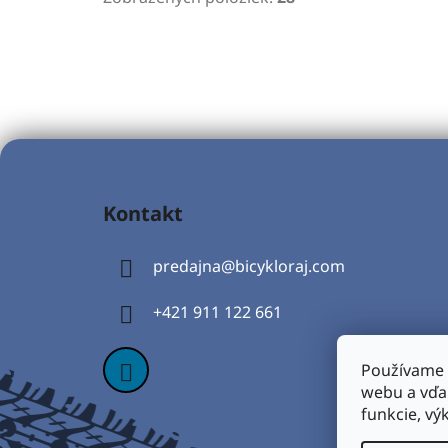
Z
á
Kontakt
p
ä
predajna
@
bicykloraj.com
t
i
+421 911 122 661
e
Používame 
webu a vďa
funkcie, vý