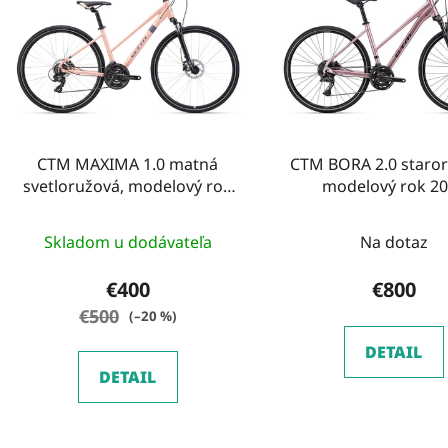
i
s
p
r
o
d
CTM MAXIMA 1.0 matná
CTM BORA 2.0 staror
u
svetloružová, modelový rok
modelový rok 2
k
2026
t
Skladom u dodávateľa
Na dotaz
o
v
€400
€800
€500
(–20 %)
DETAIL
DETAIL