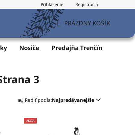
Prihlásenie
Registrácia
v
Formulár na odstúpenie od zmluvy
Postup pri vytknu
PRÁZDNY KOŠÍK
NÁKUPNÝ
KOŠÍK
žky
Nosiče
Predajňa Trenčín
Servis
 Strana 3
R
Radiť podľa:
Najpredávanejšie
a
d
e
AKCIA
n
i