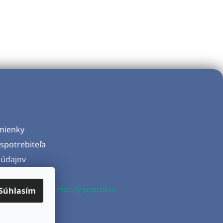
mienky
spotrebiteľa
údajov
d zmluvy
produktu a Reklamačný protokol
Súhlasím