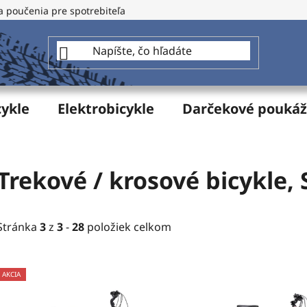
a poučenia pre spotrebiteľa
GDPR - Ochrana osobných údajo
cykle
Elektrobicykle
Darčekové pouká
Trekové / krosové bicykle
,
Stránka
3
z
3
-
28
položiek celkom
V
AKCIA
ý
p