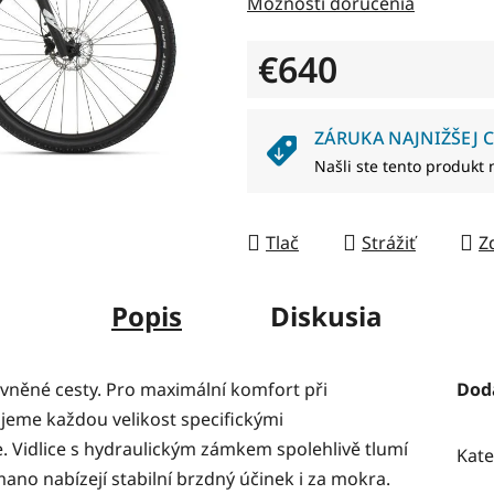
Možnosti doručenia
0,0
z
€640
5
hviezdičiek.
Jednotková cena:
ZÁRUKA NAJNIŽŠEJ C
Našli ste tento produkt 
Tlač
Strážiť
Z
Popis
Diskusia
vněné cesty. Pro maximální komfort při
Dod
jeme každou velikost specifickými
 Vidlice s hydraulickým zámkem spolehlivě tlumí
Kate
ano nabízejí stabilní brzdný účinek i za mokra.