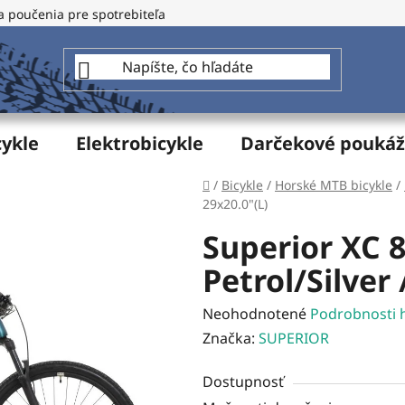
a poučenia pre spotrebiteľa
GDPR - Ochrana osobných údajo
cykle
Elektrobicykle
Darčekové pouká
Domov
/
Bicykle
/
Horské MTB bicykle
/
29x20.0"(L)
Superior XC 
Petrol/Silver 
Priemerné
Neohodnotené
Podrobnosti 
hodnotenie
Značka:
SUPERIOR
produktu
Dostupnosť
je