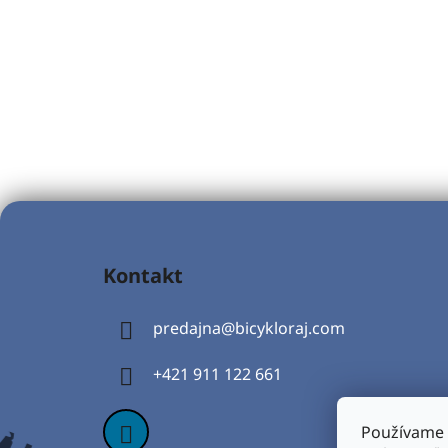
Z
á
Kontakt
p
ä
predajna
@
bicykloraj.com
t
i
+421 911 122 661
e
Používame 