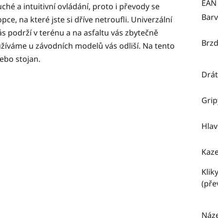
EAN
é a intuitivní ovládání, proto i převody se
Barv
ce, na které jste si dříve netroufli. Univerzální
s podrží v terénu a na asfaltu vás zbytečně
Brzd
žíváme u závodních modelů vás odliší. Na tento
ebo stojan.
Drát
Grip
Hlav
Kaze
Klik
(pře
Náz