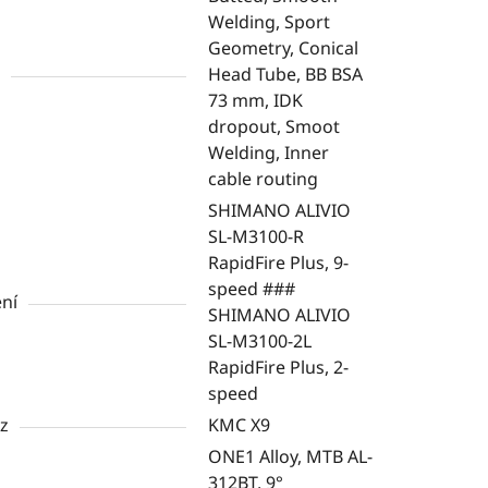
Welding, Sport
Geometry, Conical
Head Tube, BB BSA
73 mm, IDK
dropout, Smoot
Welding, Inner
cable routing
SHIMANO ALIVIO
SL-M3100-R
RapidFire Plus, 9-
speed ###
ní
SHIMANO ALIVIO
SL-M3100-2L
RapidFire Plus, 2-
speed
z
KMC X9
ONE1 Alloy, MTB AL-
312BT, 9°