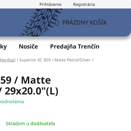
Prihlásenie
Registrácia
v
Formulár na odstúpenie od zmluvy
Postup pri vytknu
PRÁZDNY KOŠÍK
NÁKUPNÝ
KOŠÍK
žky
Nosiče
Predajňa Trenčín
Servis
Hardtail
/
Superior XC 859 / Matte Petrol/Silver /
859 / Matte
/ 29x20.0"(L)
hodnotenia
Skladom u dodávateľa