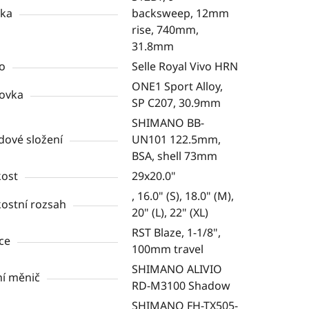
tka
backsweep, 12mm
rise, 740mm,
31.8mm
o
Selle Royal Vivo HRN
ONE1 Sport Alloy,
ovka
SP C207, 30.9mm
SHIMANO BB-
dové složení
UN101 122.5mm,
BSA, shell 73mm
kost
29x20.0"
, 16.0" (S), 18.0" (M),
kostní rozsah
20" (L), 22" (XL)
RST Blaze, 1-1/8",
ice
100mm travel
SHIMANO ALIVIO
í měnič
RD-M3100 Shadow
SHIMANO FH-TX505-