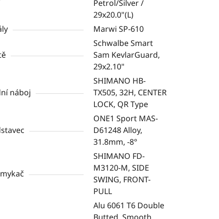
Petrol/Silver /
29x20.0"(L)
ly
Marwi SP-610
Schwalbe Smart
tě
Sam KevlarGuard,
29x2.10"
SHIMANO HB-
ní náboj
TX505, 32H, CENTER
LOCK, QR Type
ONE1 Sport MAS-
stavec
D61248 Alloy,
31.8mm, -8°
SHIMANO FD-
M3120-M, SIDE
smykač
SWING, FRONT-
PULL
Alu 6061 T6 Double
Butted, Smooth