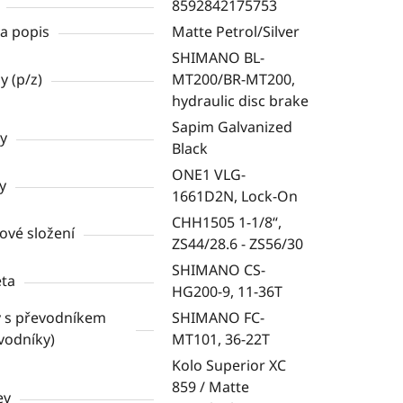
8592842175753
a popis
Matte Petrol/Silver
SHIMANO BL-
y (p/z)
MT200/BR-MT200,
hydraulic disc brake
Sapim Galvanized
y
Black
ONE1 VLG-
y
1661D2N, Lock-On
CHH1505 1-1/8“,
ové složení
ZS44/28.6 - ZS56/30
SHIMANO CS-
ta
HG200-9, 11-36T
y s převodníkem
SHIMANO FC-
vodníky)
MT101, 36-22T
Kolo Superior XC
859 / Matte
ev