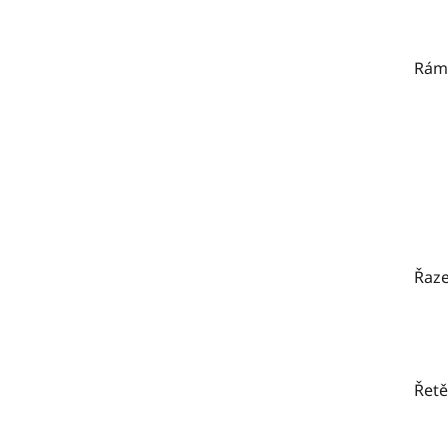
Rám
Řaze
Řetě