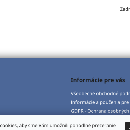
Zadn
Informácie pre vás
Všeobecné obchodné pod
Informácie a poučenia pre 
GDPR - Ochrana osobných 
Formulár na odstúpenie o
cookies, aby sme Vám umožnili pohodlné prezeranie
Postup pri vytknutí vady 