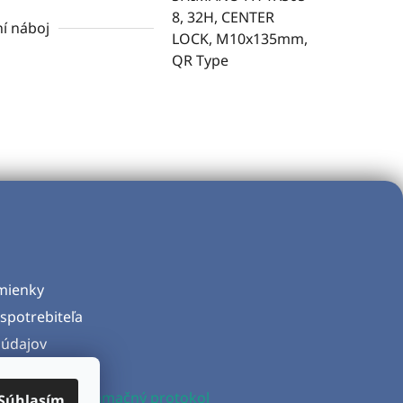
8, 32H, CENTER
í náboj
LOCK, M10x135mm,
QR Type
mienky
spotrebiteľa
údajov
d zmluvy
produktu a Reklamačný protokol
Súhlasím