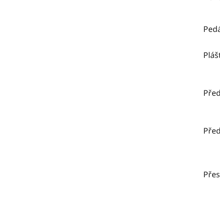
Pedá
Pláš
Před
Před
Pře