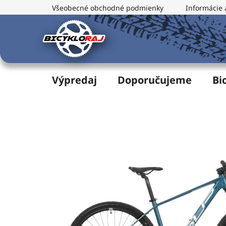
Prejsť
Všeobecné obchodné podmienky
Informácie 
na
obsah
Výpredaj
Doporučujeme
Bi