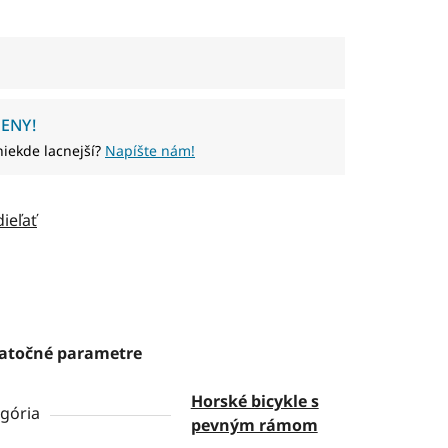
ENY!
niekde lacnejší?
Napíšte nám!
dieľať
atočné parametre
Horské bicykle s
gória
pevným rámom