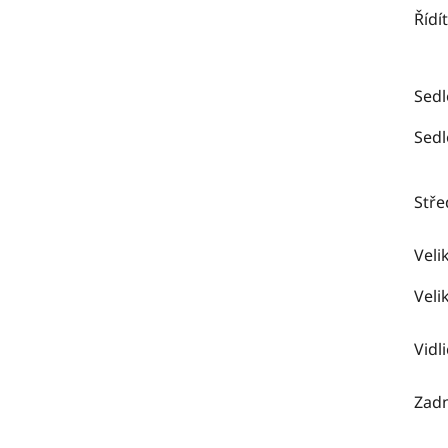
Řídí
Sedl
Sedl
Stře
Veli
Veli
Vidl
Zadn