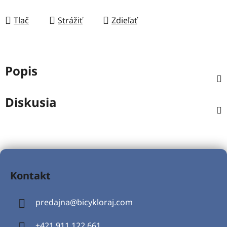
Tlač
Strážiť
Zdieľať
Popis
Diskusia
Z
á
Kontakt
p
ä
predajna
@
bicykloraj.com
t
i
+421 911 122 661