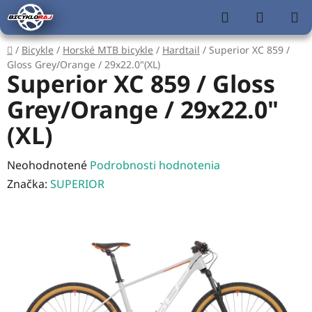
Prejsť
Hľadať
NÁKUP
na
KOŠÍK
obsah
Domov
/
Bicykle
/
Horské MTB bicykle
/
Hardtail
/
Superior XC 859 /
Gloss Grey/Orange / 29x22.0"(XL)
Superior XC 859 / Gloss
Grey/Orange / 29x22.0"
(XL)
Priemerné
Neohodnotené
Podrobnosti hodnotenia
hodnotenie
Značka:
SUPERIOR
produktu
je
0,0
z
5
hviezdičiek.