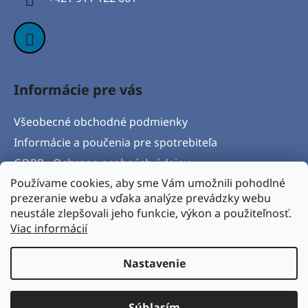
e
Informácie pre vás
Všeobecné obchodné podmienky
Informácie a poučenia pre spotrebiteľa
GDPR - Ochrana osobných údajov
Používame cookies, aby sme Vám umožnili pohodlné
Formulár na odstúpenie od zmluvy
prezeranie webu a vďaka analýze prevádzky webu
Postup pri vytknutí vady produktu a Reklamačný
neustále zlepšovali jeho funkcie, výkon a použiteľnosť.
protokol
Viac informácií
Napíšte nám
Nastavenie
Vytvoril Shoptet
& Verteco.sk
Súhlasím