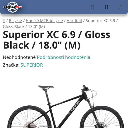
Prejsť
Hľadať
NÁKUP
na
KOŠÍK
obsah
Domov
/
Bicykle
/
Horské MTB bicykle
/
Hardtail
/
Superior XC 6.9 /
Gloss Black / 18.0" (M)
Superior XC 6.9 / Gloss
Black / 18.0" (M)
Priemerné
Neohodnotené
Podrobnosti hodnotenia
hodnotenie
Značka:
SUPERIOR
produktu
je
0,0
z
5
hviezdičiek.