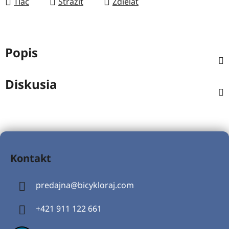
Tlač
Strážiť
Zdieľať
Popis
Diskusia
Z
á
Kontakt
p
ä
predajna
@
bicykloraj.com
t
i
+421 911 122 661
e