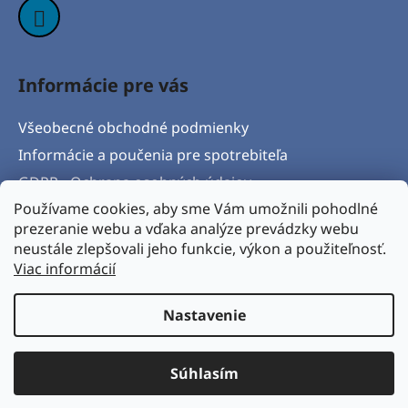
Informácie pre vás
Všeobecné obchodné podmienky
Informácie a poučenia pre spotrebiteľa
GDPR - Ochrana osobných údajov
Používame cookies, aby sme Vám umožnili pohodlné
Formulár na odstúpenie od zmluvy
prezeranie webu a vďaka analýze prevádzky webu
Postup pri vytknutí vady produktu a Reklamačný
neustále zlepšovali jeho funkcie, výkon a použiteľnosť.
protokol
Viac informácií
Napíšte nám
Nastavenie
Vytvoril Shoptet
& Verteco.sk
Súhlasím
Copyright 2026
BICYKLORAJ s.r.o.
. Všetky práva
vyhradené.
Upraviť nastavenie cookies