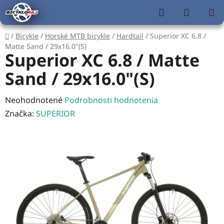
Prejsť
Hľadať
NÁKUP
na
KOŠÍK
obsah
Domov
/
Bicykle
/
Horské MTB bicykle
/
Hardtail
/
Superior XC 6.8 /
Matte Sand / 29x16.0"(S)
Superior XC 6.8 / Matte
Sand / 29x16.0"(S)
Priemerné
Neohodnotené
Podrobnosti hodnotenia
hodnotenie
Značka:
SUPERIOR
produktu
je
0,0
z
5
hviezdičiek.