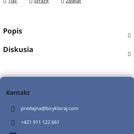
Tlač
Strážiť
Zdieľať
Popis
Diskusia
Z
á
Kontakt
p
ä
predajna
@
bicykloraj.com
t
i
+421 911 122 661
e