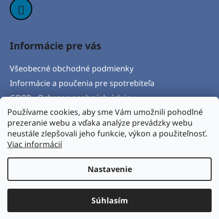
Informácie pre vás
Všeobecné obchodné podmienky
Informácie a poučenia pre spotrebiteľa
GDPR - Ochrana osobných údajov
Používame cookies, aby sme Vám umožnili pohodlné
Formulár na odstúpenie od zmluvy
prezeranie webu a vďaka analýze prevádzky webu
Postup pri vytknutí vady produktu a Reklamačný
neustále zlepšovali jeho funkcie, výkon a použiteľnosť.
protokol
Viac informácií
Napíšte nám
Nastavenie
Vytvoril Shoptet
& Verteco.sk
Súhlasím
Copyright 2026
BICYKLORAJ s.r.o.
. Všetky práva
vyhradené.
Upraviť nastavenie cookies