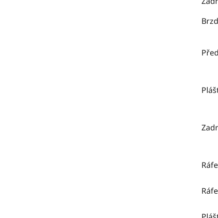
Zadn
Brzd
Před
Pláš
Zadn
Ráfe
Ráfe
Pláš