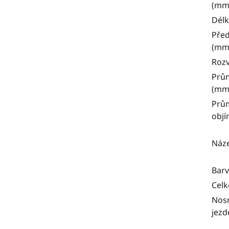
(mm
Délk
Před
(mm
Rozv
Prům
(mm
Prům
obj
Náz
Bar
Celk
Nosn
jezd