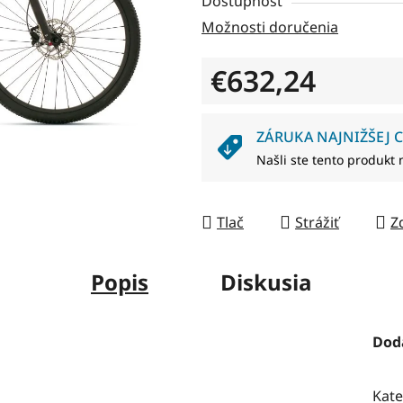
Dostupnosť
0,0
Možnosti doručenia
z
5
€632,24
hviezdičiek.
Jednotková cena:
ZÁRUKA NAJNIŽŠEJ C
Našli ste tento produkt 
Tlač
Strážiť
Z
Popis
Diskusia
Dod
Kate