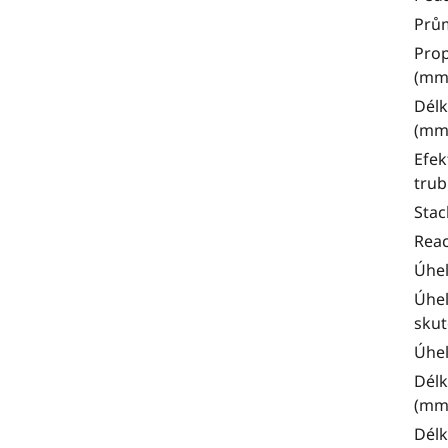
Prům
Prop
(mm
Délk
(mm
Efek
trub
Stac
Rea
Úhel
Úhel
skut
Úhel
Délk
(mm
Délk