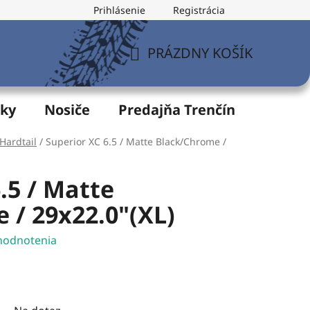
Prihlásenie
Registrácia
v
Formulár na odstúpenie od zmluvy
Postup pri vytknu
PRÁZDNY KOŠÍK
NÁKUPNÝ
KOŠÍK
žky
Nosiče
Predajňa Trenčín
Servis
Hardtail
/
Superior XC 6.5 / Matte Black/Chrome /
.5 / Matte
 / 29x22.0"(XL)
hodnotenia