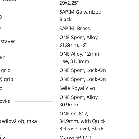
29x2.25"
SAPIM Galvanized
y
Black
e
SAPIM, Brass
ONE Sport, Alloy,
stavec
31.8mm, -8°
ONE Alloy, 12mm
tka
rise, 31.8mm
 grip
ONE Sport, Lock-On
ý grip
ONE Sport, Lock-On
o
Selle Royal Vivo
ONE Sport, Alloy,
ovka
30.9mm
ONE CC-617,
edlová objímka
34.9mm, with Quick
Release level, Black
ly
Marwi SP-610