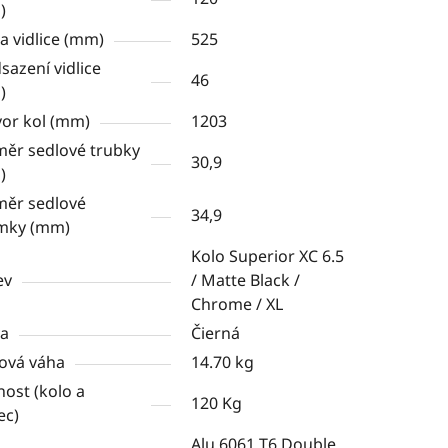
)
a vidlice (mm)
525
sazení vidlice
46
)
or kol (mm)
1203
ěr sedlové trubky
30,9
)
ěr sedlové
34,9
ímky (mm)
Kolo Superior XC 6.5
ev
/ Matte Black /
Chrome / XL
va
Čierná
ová váha
14.70 kg
ost (kolo a
120 Kg
ec)
Alu 6061 T6 Double