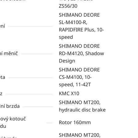
ZS56/30
SHIMANO DEORE
SL-M4100-R,
ní
RAPIDFIRE Plus, 10-
speed
SHIMANO DEORE
í měnič
RD-M4120, Shadow
Design
SHIMANO DEORE
ta
CS-M4100, 10-
speed, 11-42T
z
KMC X10
SHIMANO MT200,
ní brzda
hydraulic disc brake
ový kotouč
Rotor 160mm
edu
SHIMANO MT200,