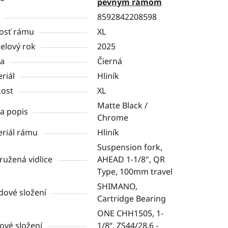
pevným rámom
8592842208598
osť rámu
XL
elový rok
2025
ba
Čierná
riál
Hliník
kost
XL
Matte Black /
a popis
Chrome
riál rámu
Hliník
Suspension fork,
užená vidlice
AHEAD 1-1/8", QR
Type, 100mm travel
SHIMANO,
dové složení
Cartridge Bearing
ONE CHH1505, 1-
ové složení
1/8“, ZS44/28.6 -