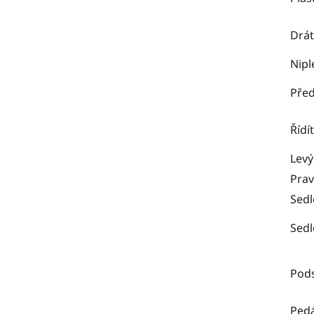
Drát
Nipl
Před
Řídí
Levý
Prav
Sedl
Sedl
Pods
Pedá