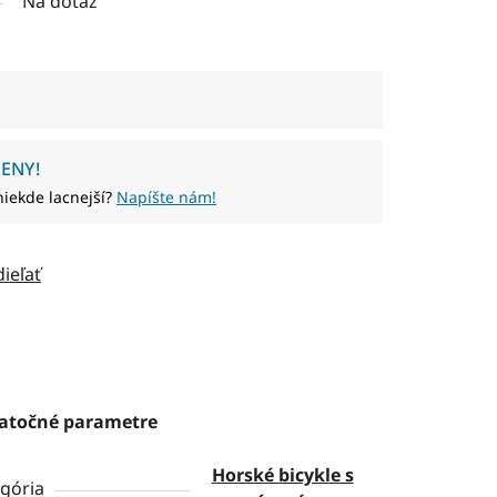
Na dotaz
ENY!
niekde lacnejší?
Napíšte nám!
dieľať
atočné parametre
Horské bicykle s
gória