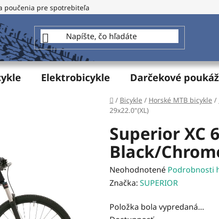
a poučenia pre spotrebiteľa
GDPR - Ochrana osobných údajo
cykle
Elektrobicykle
Darčekové pouká
Domov
/
Bicykle
/
Horské MTB bicykle
/
29x22.0"(XL)
Superior XC 6
Black/Chrome
Priemerné
Neohodnotené
Podrobnosti 
hodnotenie
Značka:
SUPERIOR
produktu
Položka bola vypredaná…
je