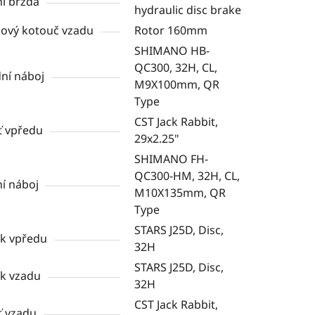
í brzda
hydraulic disc brake
ový kotouč vzadu
Rotor 160mm
SHIMANO HB-
QC300, 32H, CL,
ní náboj
M9X100mm, QR
Type
CST Jack Rabbit,
ť vpředu
29x2.25"
SHIMANO FH-
QC300-HM, 32H, CL,
í náboj
M10X135mm, QR
Type
STARS J25D, Disc,
k vpředu
32H
STARS J25D, Disc,
k vzadu
32H
CST Jack Rabbit,
ť vzadu