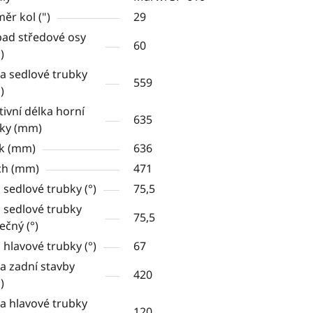
ěr kol (")
29
ad středové osy
60
)
a sedlové trubky
559
)
tivní délka horní
635
ky (mm)
k (mm)
636
ch (mm)
471
 sedlové trubky (°)
75,5
 sedlové trubky
75,5
ečný (°)
 hlavové trubky (°)
67
a zadní stavby
420
)
a hlavové trubky
120