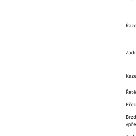
Řaze
Zadn
Kaze
Řetě
Před
Brzd
vpř