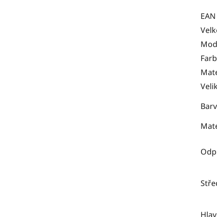
EAN
Velk
Mod
Far
Mate
Veli
Barv
Mate
Odpr
Stře
Hlav