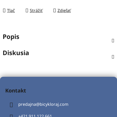
Tlač
Strážiť
Zdieľať
Popis
Diskusia
Z
á
Kontakt
p
ä
predajna
@
bicykloraj.com
t
i
+421 911 122 661