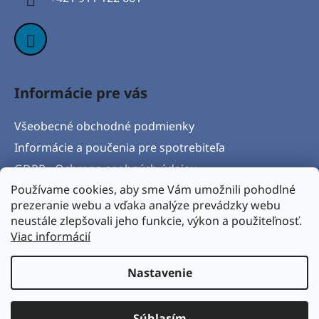
e
Informácie pre vás
Všeobecné obchodné podmienky
Informácie a poučenia pre spotrebiteľa
GDPR - Ochrana osobných údajov
Používame cookies, aby sme Vám umožnili pohodlné
Formulár na odstúpenie od zmluvy
prezeranie webu a vďaka analýze prevádzky webu
Postup pri vytknutí vady produktu a Reklamačný
neustále zlepšovali jeho funkcie, výkon a použiteľnosť.
protokol
Viac informácií
Napíšte nám
Nastavenie
Vytvoril Shoptet
& Verteco.sk
Súhlasím