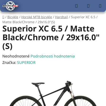
Prejsť
Hľadať
NÁKUP
na
KOŠÍK
obsah
Domov
/
Bicykle
/
Horské MTB bicykle
/
Hardtail
/
Superior XC 6.5 /
Matte Black/Chrome / 29x16.0"(S)
Superior XC 6.5 / Matte
Black/Chrome / 29x16.0"
(S)
Priemerné
Neohodnotené
Podrobnosti hodnotenia
hodnotenie
Značka:
SUPERIOR
produktu
je
0,0
z
5
hviezdičiek.