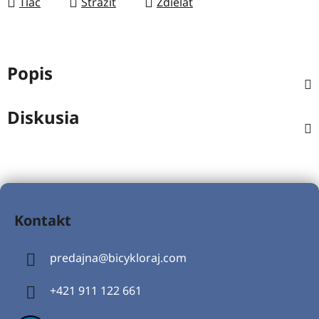
Tlač
Strážiť
Zdieľať
Popis
Diskusia
Z
á
Kontakt
p
ä
predajna
@
bicykloraj.com
t
i
+421 911 122 661
e