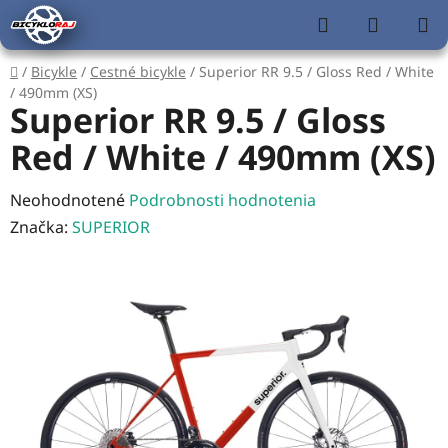
Prejsť
Hľadať
NÁKUP
na
KOŠÍK
obsah
Domov
/
Bicykle
/
Cestné bicykle
/
Superior RR 9.5 / Gloss Red / White
/ 490mm (XS)
Superior RR 9.5 / Gloss
Red / White / 490mm (XS)
Priemerné
Neohodnotené
Podrobnosti hodnotenia
hodnotenie
Značka:
SUPERIOR
produktu
je
0,0
z
5
hviezdičiek.