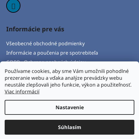
Informácie pre vás
Všeobecné obchodné podmienky
Informácie a poučenia pre spotrebiteľa
GDPR - Ochrana osobných údajov
Používame cookies, aby sme Vám umožnili pohodlné
Formulár na odstúpenie od zmluvy
prezeranie webu a vďaka analýze prevádzky webu
Postup pri vytknutí vady produktu a Reklamačný
neustále zlepšovali jeho funkcie, výkon a použiteľnosť.
protokol
Viac informácií
Napíšte nám
Nastavenie
Vytvoril Shoptet
& Verteco.sk
Súhlasím
Copyright 2026
BICYKLORAJ s.r.o.
. Všetky práva
vyhradené.
Upraviť nastavenie cookies