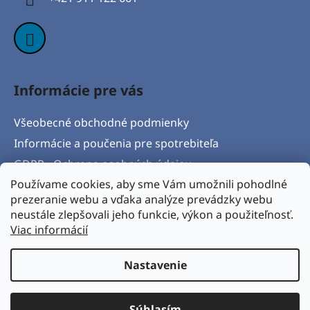
e
Informácie pre vás
Všeobecné obchodné podmienky
Informácie a poučenia pre spotrebiteľa
GDPR - Ochrana osobných údajov
Používame cookies, aby sme Vám umožnili pohodlné
Formulár na odstúpenie od zmluvy
prezeranie webu a vďaka analýze prevádzky webu
Postup pri vytknutí vady produktu a Reklamačný
neustále zlepšovali jeho funkcie, výkon a použiteľnosť.
protokol
Viac informácií
Napíšte nám
Nastavenie
Vytvoril Shoptet
& Verteco.sk
Súhlasím