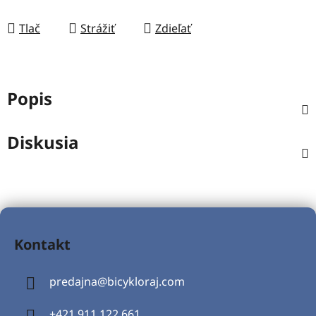
Tlač
Strážiť
Zdieľať
Popis
Diskusia
Z
á
Kontakt
p
ä
predajna
@
bicykloraj.com
t
i
+421 911 122 661