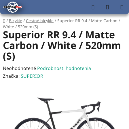
Prejsť
Hľadať
NÁKUP
na
KOŠÍK
obsah
Domov
/
Bicykle
/
Cestné bicykle
/
Superior RR 9.4 / Matte Carbon /
White / 520mm (S)
Superior RR 9.4 / Matte
Carbon / White / 520mm
(S)
Priemerné
Neohodnotené
Podrobnosti hodnotenia
hodnotenie
Značka:
SUPERIOR
produktu
je
0,0
z
5
hviezdičiek.