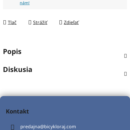
nám!
Tlač
Strážiť
Zdieľať
Popis
Diskusia
Z
á
Kontakt
p
ä
predajna
@
bicykloraj.com
t