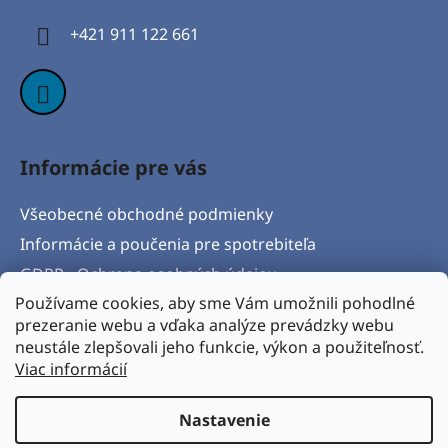
i
+421 911 122 661
e
Informácie pre vás
Všeobecné obchodné podmienky
Informácie a poučenia pre spotrebiteľa
GDPR - Ochrana osobných údajov
Používame cookies, aby sme Vám umožnili pohodlné
Formulár na odstúpenie od zmluvy
prezeranie webu a vďaka analýze prevádzky webu
Postup pri vytknutí vady produktu a Reklamačný
neustále zlepšovali jeho funkcie, výkon a použiteľnosť.
protokol
Viac informácií
Napíšte nám
Nastavenie