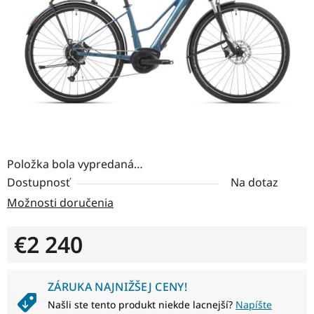
hviezdičiek.
Položka bola vypredaná…
Dostupnosť
Na dotaz
Možnosti doručenia
€2 240
Jednotková cena:
ZÁRUKA NAJNIŽŠEJ CENY!
Našli ste tento produkt niekde lacnejší?
Napíšte