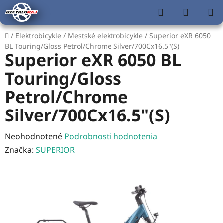
Prejsť
Hľadať
NÁKUP
na
KOŠÍK
obsah
Domov
/
Elektrobicykle
/
Mestské elektrobicykle
/
Superior eXR 6050
BL Touring/Gloss Petrol/Chrome Silver/700Cx16.5"(S)
Superior eXR 6050 BL
Touring/Gloss
Petrol/Chrome
Silver/700Cx16.5"(S)
Priemerné
Neohodnotené
Podrobnosti hodnotenia
hodnotenie
Značka:
SUPERIOR
produktu
je
0,0
z
5