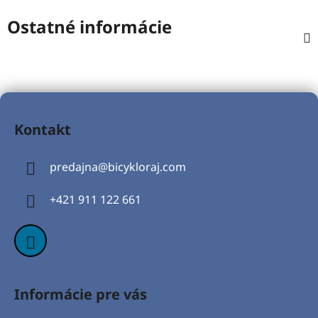
Ostatné informácie
Z
á
Kontakt
p
ä
predajna
@
bicykloraj.com
t
i
+421 911 122 661
e
Informácie pre vás