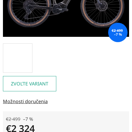
€2 499
–7 %
ZVOĽTE VARIANT
Možnosti doručenia
€2 499
–7 %
€2 324