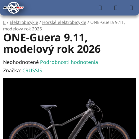
Prejsť
Hľadať
NÁKUP
na
KOŠÍK
obsah
Domov
/
Elektrobicykle
/
Horské elektrobicykle
/
ONE-Guera 9.11,
modelový rok 2026
ONE-Guera 9.11,
modelový rok 2026
Priemerné
Neohodnotené
Podrobnosti hodnotenia
hodnotenie
Značka:
CRUSSIS
produktu
je
0,0
z
5
hviezdičiek.