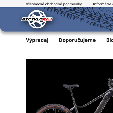
Prejsť
Všeobecné obchodné podmienky
Informácie 
na
obsah
Výpredaj
Doporučujeme
Bi