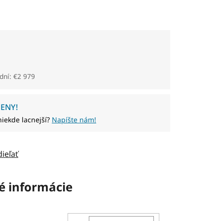
dní: €2 979
ENY!
niekde lacnejší?
Napíšte nám!
dieľať
é informácie