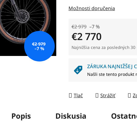
z
Možnosti doručenia
5
hviezdičiek.
€2 979
–7 %
€2 770
€2 979
Jednotková cena:
Najnižšia cena za posledných 30 
–7 %
ZÁRUKA NAJNIŽŠEJ C
Našli ste tento produkt 
Tlač
Strážiť
Z
Popis
Diskusia
Ostatn