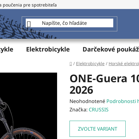
a poučenia pre spotrebiteľa
GDPR - Ochrana osobných údajo
cykle
Elektrobicykle
Darčekové pouká
Domov
/
Elektrobicykle
/
Horské elektro
ONE-Guera 10
2026
Priemerné
Neohodnotené
Podrobnosti 
hodnotenie
Značka:
CRUSSIS
produktu
je
ZVOĽTE VARIANT
0,0