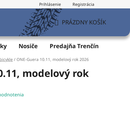
Prihlásenie
Registrácia
v
Formulár na odstúpenie od zmluvy
Postup pri vytknu
PRÁZDNY KOŠÍK
NÁKUPNÝ
KOŠÍK
žky
Nosiče
Predajňa Trenčín
Servis
bicykle
/
ONE-Guera 10.11, modelový rok 2026
.11, modelový rok
hodnotenia