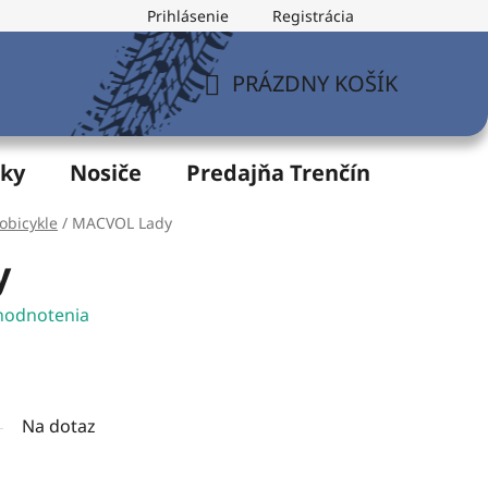
Prihlásenie
Registrácia
v
Formulár na odstúpenie od zmluvy
Postup pri vytknu
PRÁZDNY KOŠÍK
NÁKUPNÝ
KOŠÍK
žky
Nosiče
Predajňa Trenčín
Servis
obicykle
/
MACVOL Lady
y
hodnotenia
Na dotaz