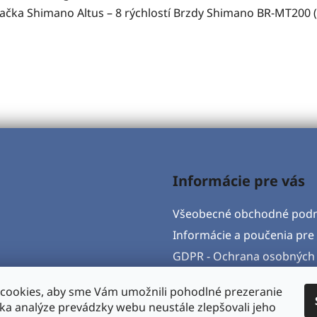
vačka Shimano Altus – 8 rýchlostí Brzdy Shimano BR-MT200
Informácie pre vás
Všeobecné obchodné pod
Informácie a poučenia pre 
GDPR - Ochrana osobných 
Formulár na odstúpenie o
cookies, aby sme Vám umožnili pohodlné prezeranie
Postup pri vytknutí vady 
ka analýze prevádzky webu neustále zlepšovali jeho