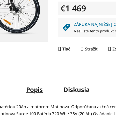
5
€1 469
hviezdičiek.
Jednotková cena:
ZÁRUKA NAJNIŽŠEJ C
Našli ste tento produkt 
Tlač
Strážiť
Z
Popis
Diskusia
 batériou 20Ah a motorom Motinova. Odporúčaná akčná cen
inova Surge 100 Batéria 720 Wh / 36V (20 Ah) Ovládanie L