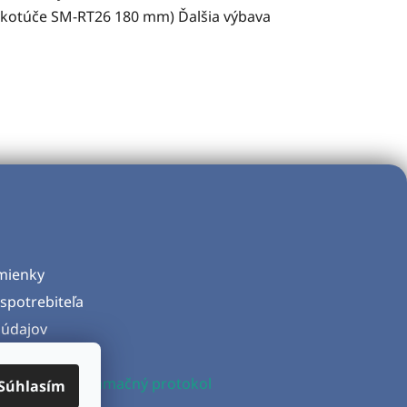
 (kotúče SM-RT26 180 mm) Ďalšia výbava
mienky
spotrebiteľa
údajov
d zmluvy
produktu a Reklamačný protokol
Súhlasím