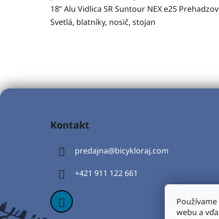
18” Alu Vidlica SR Suntour NEX e25 Prehadzo
Svetlá, blatníky, nosič, stojan
Z
á
Kontakt
p
ä
predajna
@
bicykloraj.com
t
i
+421 911 122 661
e
Používame 
webu a vďa