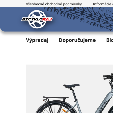
Prejsť
Všeobecné obchodné podmienky
Informácie 
na
obsah
Výpredaj
Doporučujeme
Bi