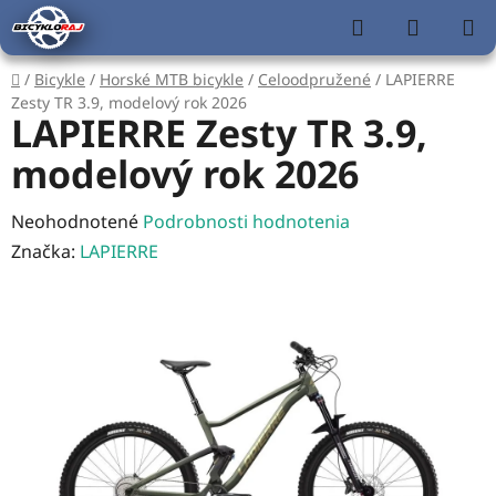
Prejsť
Hľadať
NÁKUP
na
KOŠÍK
obsah
Domov
/
Bicykle
/
Horské MTB bicykle
/
Celoodpružené
/
LAPIERRE
Zesty TR 3.9, modelový rok 2026
LAPIERRE Zesty TR 3.9,
modelový rok 2026
Priemerné
Neohodnotené
Podrobnosti hodnotenia
hodnotenie
Značka:
LAPIERRE
produktu
je
0,0
z
5
hviezdičiek.