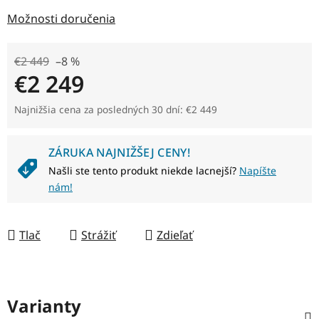
Možnosti doručenia
€2 449
–8 %
€2 249
Jednotková cena:
Najnižšia cena za posledných 30 dní: €2 449
ZÁRUKA NAJNIŽŠEJ CENY!
Našli ste tento produkt niekde lacnejší?
Napíšte
nám!
Tlač
Strážiť
Zdieľať
Varianty