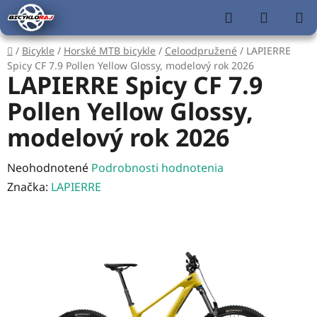
Prejsť
Hľadať
NÁKUP
na
KOŠÍK
obsah
Domov
/
Bicykle
/
Horské MTB bicykle
/
Celoodpružené
/
LAPIERRE
Spicy CF 7.9 Pollen Yellow Glossy, modelový rok 2026
LAPIERRE Spicy CF 7.9
Pollen Yellow Glossy,
modelový rok 2026
Priemerné
Neohodnotené
Podrobnosti hodnotenia
hodnotenie
Značka:
LAPIERRE
produktu
je
0,0
z
5
hviezdičiek.