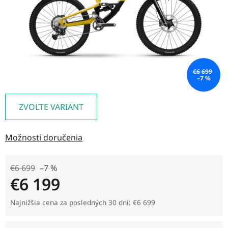
€6 699
–7 %
ZVOĽTE VARIANT
Možnosti doručenia
€6 699
–7 %
€6 199
Jednotková cena:
Najnižšia cena za posledných 30 dní: €6 699