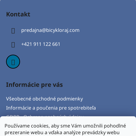
Z
á
Kontakt
p
ä
predajna
@
bicykloraj.com
t
i
+421 911 122 661
e
Informácie pre vás
Všeobecné obchodné podmienky
Informácie a poučenia pre spotrebiteľa
GDPR - Ochrana osobných údajov
Používame cookies, aby sme Vám umožnili pohodlné
Formulár na odstúpenie od zmluvy
prezeranie webu a vďaka analýze prevádzky webu
Postup pri vytknutí vady produktu a Reklamačný