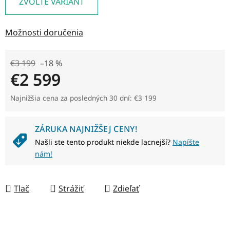
ZVOĽTE VARIANT
Možnosti doručenia
€3 199
–18 %
€2 599
Jednotková cena:
Najnižšia cena za posledných 30 dní: €3 199
ZÁRUKA NAJNIŽŠEJ CENY!
Našli ste tento produkt niekde lacnejší?
Napíšte
nám!
Tlač
Strážiť
Zdieľať