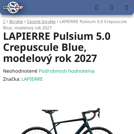
Prejsť
Hľadať
NÁKUP
na
KOŠÍK
obsah
Domov
/
Bicykle
/
Cestné bicykle
/
LAPIERRE Pulsium 5.0 Crepuscule
Blue, modelový rok 2027
LAPIERRE Pulsium 5.0
Crepuscule Blue,
modelový rok 2027
Priemerné
Neohodnotené
Podrobnosti hodnotenia
hodnotenie
Značka:
LAPIERRE
produktu
je
0,0
z
5
hviezdičiek.