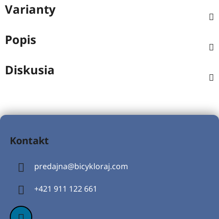
Varianty
Popis
Diskusia
Z
á
Kontakt
p
ä
predajna
@
bicykloraj.com
t
i
+421 911 122 661
e