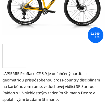
€2 249
–17 %
LAPIERRE ProRace CF 5.9 je odľahčený hardtail s
geometriou prispôsobenou cross-country disciplínam
na karbónovom ráme, vzduchovej vidlici SR Suntour
Raidon s 12-rýchlostným radením Shimano Deore a
spoľahlivými brzdami Shimano.