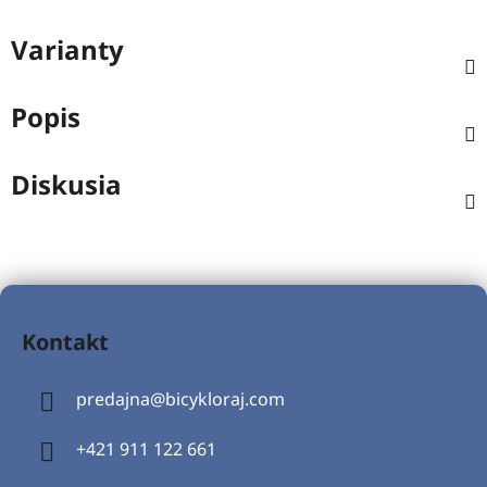
Varianty
Popis
Diskusia
Z
á
Kontakt
p
ä
predajna
@
bicykloraj.com
t
i
+421 911 122 661
e