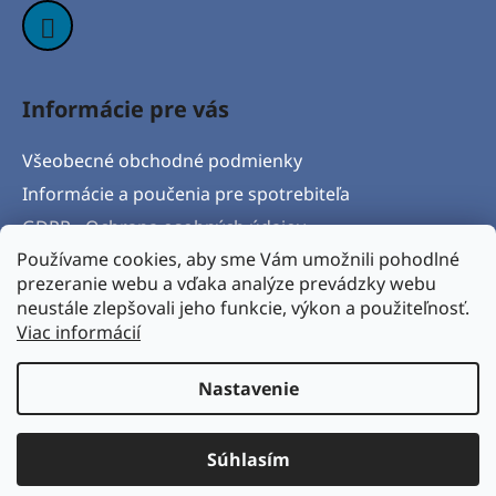
Informácie pre vás
Všeobecné obchodné podmienky
Informácie a poučenia pre spotrebiteľa
GDPR - Ochrana osobných údajov
Používame cookies, aby sme Vám umožnili pohodlné
Formulár na odstúpenie od zmluvy
prezeranie webu a vďaka analýze prevádzky webu
Postup pri vytknutí vady produktu a Reklamačný
neustále zlepšovali jeho funkcie, výkon a použiteľnosť.
protokol
Viac informácií
Napíšte nám
Nastavenie
Vytvoril Shoptet
& Verteco.sk
Súhlasím
Copyright 2026
BICYKLORAJ s.r.o.
. Všetky práva
vyhradené.
Upraviť nastavenie cookies