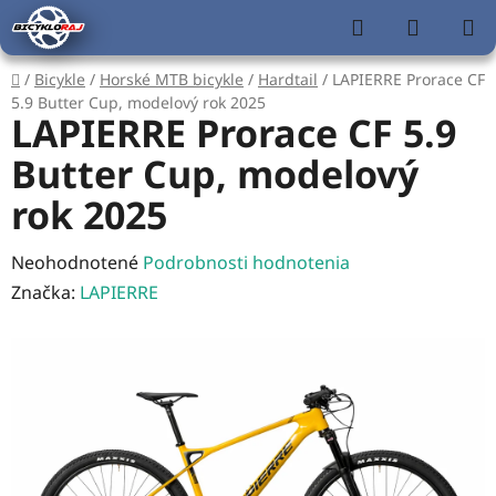
Prejsť
Hľadať
NÁKUP
na
KOŠÍK
obsah
Domov
/
Bicykle
/
Horské MTB bicykle
/
Hardtail
/
LAPIERRE Prorace CF
5.9 Butter Cup, modelový rok 2025
LAPIERRE Prorace CF 5.9
Butter Cup, modelový
rok 2025
Priemerné
Neohodnotené
Podrobnosti hodnotenia
hodnotenie
Značka:
LAPIERRE
produktu
je
0,0
z
5
hviezdičiek.