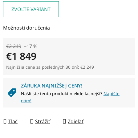
ZVOĽTE VARIANT
Možnosti doručenia
€2 249
–17 %
€1 849
Jednotková cena:
Najnižšia cena za posledných 30 dní: €2 249
ZÁRUKA NAJNIŽŠEJ CENY!
Našli ste tento produkt niekde lacnejší?
Napíšte
nám!
Tlač
Strážiť
Zdieľať