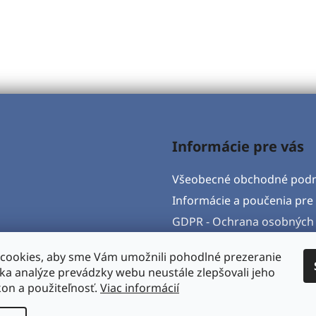
Informácie pre vás
Všeobecné obchodné pod
Informácie a poučenia pre 
GDPR - Ochrana osobných 
Formulár na odstúpenie o
cookies, aby sme Vám umožnili pohodlné prezeranie
Postup pri vytknutí vady 
ka analýze prevádzky webu neustále zlepšovali jeho
Napíšte nám
kon a použiteľnosť.
Viac informácií