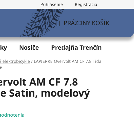
Prihlásenie
Registrácia
v
Formulár na odstúpenie od zmluvy
Postup pri vytknu
PRÁZDNY KOŠÍK
NÁKUPNÝ
KOŠÍK
žky
Nosiče
Predajňa Trenčín
Servis
 elektrobicykle
/
LAPIERRE Overvolt AM CF 7.8 Tidal
26
rvolt AM CF 7.8
ue Satin, modelový
hodnotenia