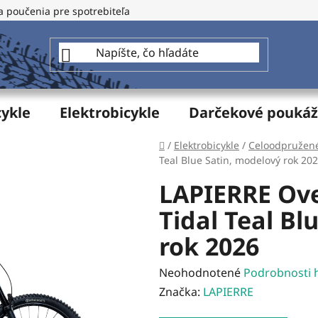
a poučenia pre spotrebiteľa
GDPR - Ochrana osobných údajo
cykle
Elektrobicykle
Darčekové pouká
Domov
/
Elektrobicykle
/
Celoodpružené
Teal Blue Satin, modelový rok 20
LAPIERRE Ove
Tidal Teal Bl
rok 2026
Priemerné
Neohodnotené
Podrobnosti 
hodnotenie
Značka:
LAPIERRE
produktu