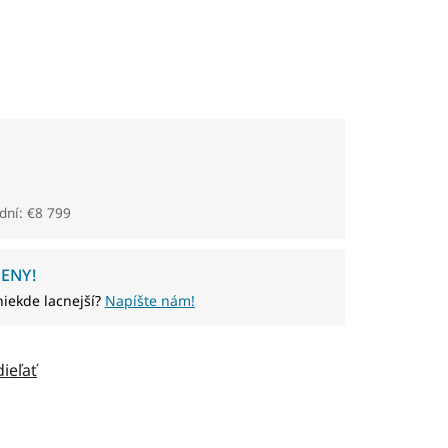
dní: €8 799
ENY!
niekde lacnejší?
Napíšte nám!
dieľať