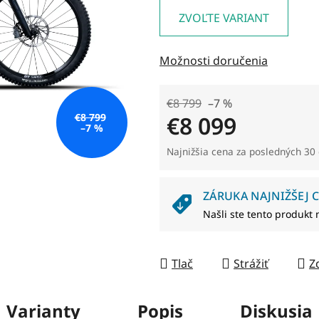
je
ZVOĽTE VARIANT
0,0
z
Možnosti doručenia
5
hviezdičiek.
€8 799
–7 %
€8 099
€8 799
–7 %
Jednotková cena:
Najnižšia cena za posledných 30 
ZÁRUKA NAJNIŽŠEJ C
Našli ste tento produkt 
Tlač
Strážiť
Z
Varianty
Popis
Diskusia