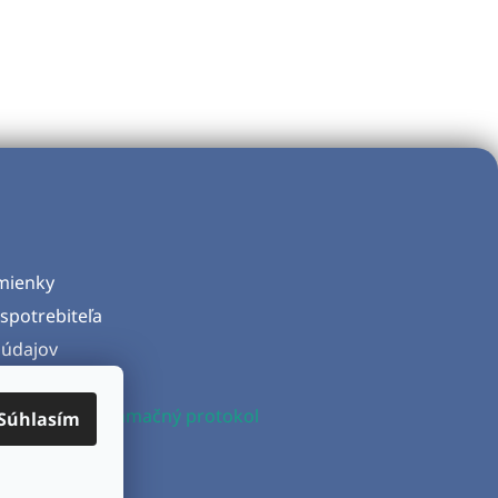
mienky
spotrebiteľa
údajov
d zmluvy
produktu a Reklamačný protokol
Súhlasím