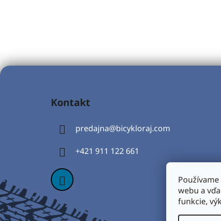
Z
á
Kontakt
p
ä
predajna
@
bicykloraj.com
t
i
+421 911 122 661
e
Používame 
webu a vďa
funkcie, vý