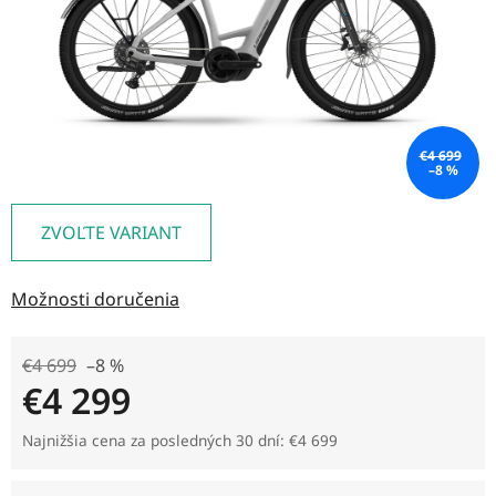
€4 699
–8 %
ZVOĽTE VARIANT
Možnosti doručenia
€4 699
–8 %
€4 299
Jednotková cena:
Najnižšia cena za posledných 30 dní: €4 699