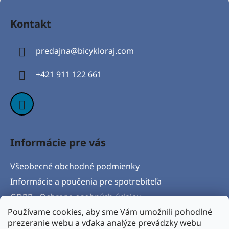
Z
á
Kontakt
p
ä
predajna
@
bicykloraj.com
t
i
+421 911 122 661
e
Informácie pre vás
Všeobecné obchodné podmienky
Informácie a poučenia pre spotrebiteľa
GDPR - Ochrana osobných údajov
Používame cookies, aby sme Vám umožnili pohodlné
Formulár na odstúpenie od zmluvy
prezeranie webu a vďaka analýze prevádzky webu
Postup pri vytknutí vady produktu a Reklamačný