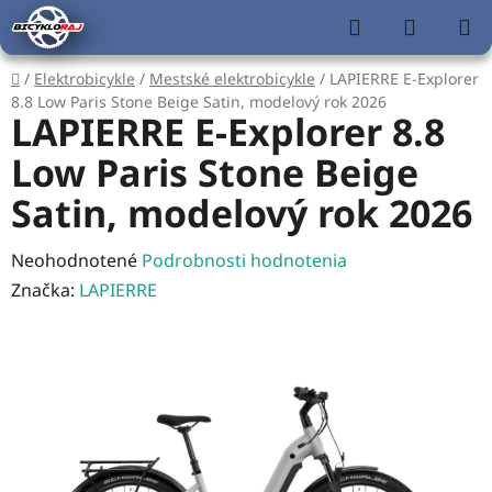
Prejsť
Hľadať
NÁKUP
na
KOŠÍK
obsah
Domov
/
Elektrobicykle
/
Mestské elektrobicykle
/
LAPIERRE E-Explorer
8.8 Low Paris Stone Beige Satin, modelový rok 2026
LAPIERRE E-Explorer 8.8
Low Paris Stone Beige
Satin, modelový rok 2026
Priemerné
Neohodnotené
Podrobnosti hodnotenia
hodnotenie
Značka:
LAPIERRE
produktu
je
0,0
z
5
hviezdičiek.