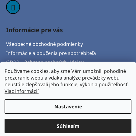
Informácie pre vás
Všeobecné obchodné podmienky
Informácie a poučenia pre spotrebiteľa
GDPR - Ochrana osobných údajov
Používame cookies, aby sme Vám umožnili pohodlné
Formulár na odstúpenie od zmluvy
prezeranie webu a vďaka analýze prevádzky webu
Postup pri vytknutí vady produktu a Reklamačný
neustále zlepšovali jeho funkcie, výkon a použiteľnosť.
protokol
Viac informácií
Napíšte nám
Nastavenie
Vytvoril Shoptet
& Verteco.sk
Súhlasím
Copyright 2026
BICYKLORAJ s.r.o.
. Všetky práva
vyhradené.
Upraviť nastavenie cookies