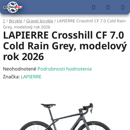
Prejsť
Hľadať
NÁKUP
na
KOŠÍK
obsah
Domov
/
Bicykle
/
Gravel bicykle
/
LAPIERRE Crosshill CF 7.0 Cold Rain
Grey, modelový rok 2026
LAPIERRE Crosshill CF 7.0
Cold Rain Grey, modelový
rok 2026
Priemerné
Neohodnotené
Podrobnosti hodnotenia
hodnotenie
Značka:
LAPIERRE
produktu
je
0,0
z
5
hviezdičiek.