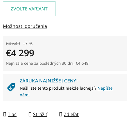
ZVOĽTE VARIANT
Možnosti doručenia
€4 649
–7 %
€4 299
Jednotková cena:
Najnižšia cena za posledných 30 dní: €4 649
ZÁRUKA NAJNIŽŠEJ CENY!
Našli ste tento produkt niekde lacnejší?
Napíšte
nám!
Tlač
Strážiť
Zdieľať