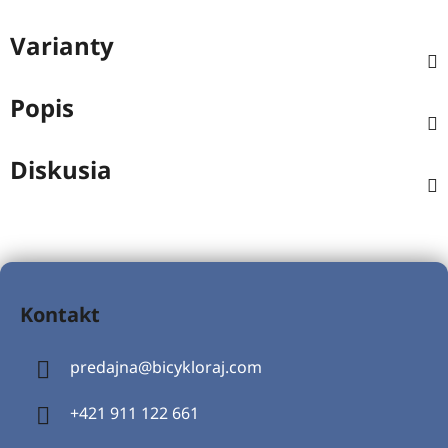
Varianty
Popis
Diskusia
Z
á
Kontakt
p
ä
predajna
@
bicykloraj.com
t
i
+421 911 122 661
e