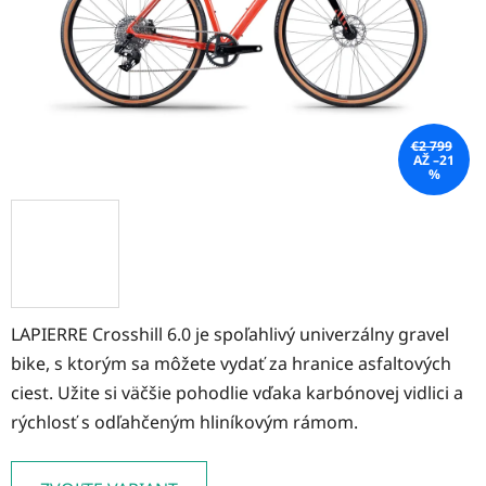
€2 799
AŽ –21
%
LAPIERRE Crosshill 6.0 je spoľahlivý univerzálny gravel
bike, s ktorým sa môžete vydať za hranice asfaltových
ciest. Užite si väčšie pohodlie vďaka karbónovej vidlici a
rýchlosť s odľahčeným hliníkovým rámom.