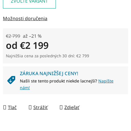
ZVOĽTE VARIANT
Možnosti doručenia
€2 799
až –21 %
od
€2 199
Jednotková cena:
Najnižšia cena za posledných 30 dní: €2 799
ZÁRUKA NAJNIŽŠEJ CENY!
Našli ste tento produkt niekde lacnejší?
Napíšte
nám!
Tlač
Strážiť
Zdieľať