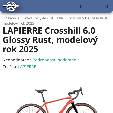
Prejsť
Hľadať
NÁKUP
na
KOŠÍK
obsah
Domov
/
Bicykle
/
Gravel bicykle
/
LAPIERRE Crosshill 6.0 Glossy Rust,
modelový rok 2025
LAPIERRE Crosshill 6.0
Glossy Rust, modelový
rok 2025
Priemerné
Neohodnotené
Podrobnosti hodnotenia
hodnotenie
Značka:
LAPIERRE
produktu
je
0,0
z
5
hviezdičiek.