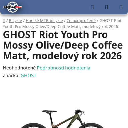
Prejsť
Hľadať
NÁKUP
na
KOŠÍK
obsah
Domov
/
Bicykle
/
Horské MTB bicykle
/
Celoodpružené
/
GHOST Riot
Youth Pro Mossy Olive/Deep Coffee Matt, modelový rok 2026
GHOST Riot Youth Pro
Mossy Olive/Deep Coffee
Matt, modelový rok 2026
Priemerné
Neohodnotené
Podrobnosti hodnotenia
hodnotenie
Značka:
GHOST
produktu
je
0,0
z
5
hviezdičiek.