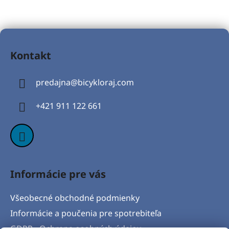
Z
á
Kontakt
p
ä
predajna
@
bicykloraj.com
t
i
+421 911 122 661
e
Informácie pre vás
Všeobecné obchodné podmienky
Informácie a poučenia pre spotrebiteľa
GDPR - Ochrana osobných údajov