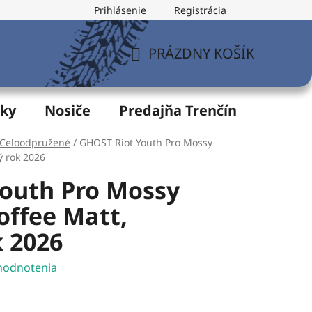
Prihlásenie
Registrácia
v
Formulár na odstúpenie od zmluvy
Postup pri vytknu
PRÁZDNY KOŠÍK
NÁKUPNÝ
KOŠÍK
žky
Nosiče
Predajňa Trenčín
Servis
Celoodpružené
/
GHOST Riot Youth Pro Mossy
ý rok 2026
outh Pro Mossy
offee Matt,
 2026
hodnotenia