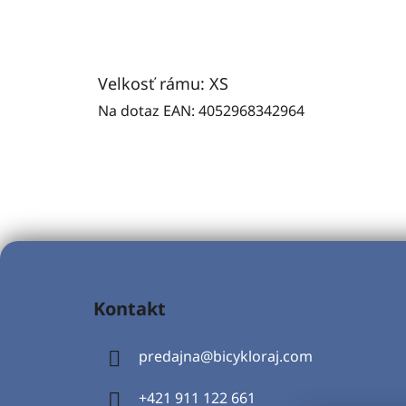
Velkosť rámu: XS
Na dotaz
EAN:
4052968342964
Z
á
Kontakt
p
ä
predajna
@
bicykloraj.com
t
i
+421 911 122 661