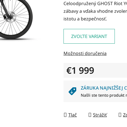
Celoodpružený GHOST Riot Y
je
zábavy a vďaka vhodne zvol
0,0
istotu a bezpečnosť.
z
5
hviezdičiek.
ZVOĽTE VARIANT
Možnosti doručenia
€1 999
Jednotková cena:
ZÁRUKA NAJNIŽŠEJ C
Našli ste tento produkt 
Tlač
Strážiť
Z