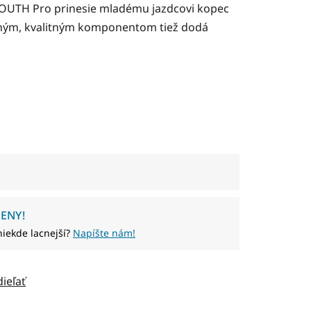
OUTH Pro prinesie mladému jazdcovi kopec
eným, kvalitným komponentom tiež dodá
ENY!
niekde lacnejší?
Napíšte nám!
dieľať