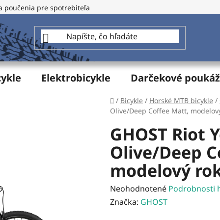
a poučenia pre spotrebiteľa
GDPR - Ochrana osobných údajo
cykle
Elektrobicykle
Darčekové pouká
Domov
/
Bicykle
/
Horské MTB bicykle
/
Olive/Deep Coffee Matt, modelov
GHOST Riot Y
Olive/Deep C
modelový rok
Priemerné
Neohodnotené
Podrobnosti 
hodnotenie
Značka:
GHOST
produktu