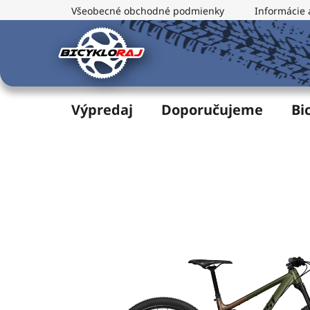
Prejsť
Všeobecné obchodné podmienky
Informácie 
na
obsah
Výpredaj
Doporučujeme
Bi