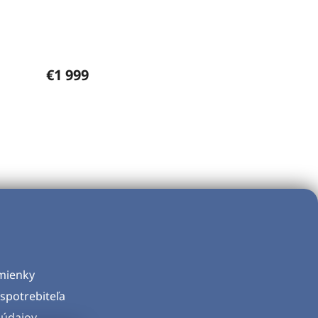
€1 999
mienky
spotrebiteľa
údajov