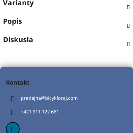
Varianty
Popis
Diskusia
Z
á
Kontakt
p
ä
predajna
@
bicykloraj.com
t
i
+421 911 122 661
e