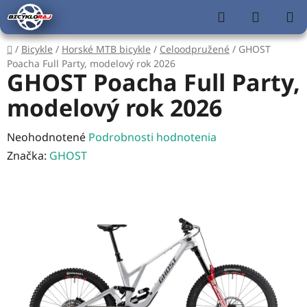
Prejsť
Hľadať
NÁKUP
na
KOŠÍK
obsah
Domov
/
Bicykle
/
Horské MTB bicykle
/
Celoodpružené
/
GHOST
Poacha Full Party, modelový rok 2026
GHOST Poacha Full Party,
modelový rok 2026
Priemerné
Neohodnotené
Podrobnosti hodnotenia
hodnotenie
Značka:
GHOST
produktu
je
0,0
z
5
hviezdičiek.