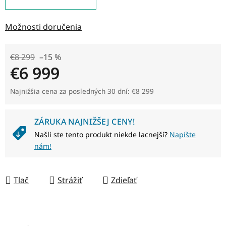
Možnosti doručenia
€8 299
–15 %
€6 999
Jednotková cena:
Najnižšia cena za posledných 30 dní: €8 299
ZÁRUKA NAJNIŽŠEJ CENY!
Našli ste tento produkt niekde lacnejší?
Napíšte
nám!
Tlač
Strážiť
Zdieľať