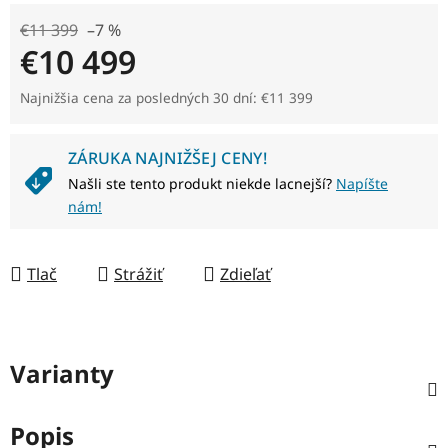
€11 399
–7 %
€10 499
Jednotková cena:
Najnižšia cena za posledných 30 dní: €11 399
ZÁRUKA NAJNIŽŠEJ CENY!
Našli ste tento produkt niekde lacnejší?
Napíšte
nám!
Tlač
Strážiť
Zdieľať
Varianty
Popis