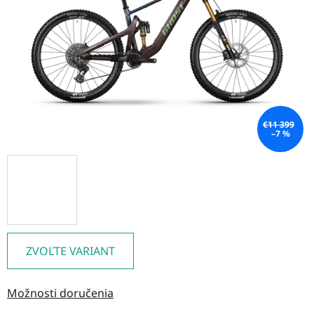
hviezdičiek.
€11 399
–7 %
ZVOĽTE VARIANT
Možnosti doručenia