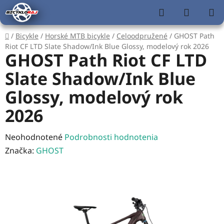
Prejsť
Hľadať
NÁKUP
na
KOŠÍK
obsah
Domov
/
Bicykle
/
Horské MTB bicykle
/
Celoodpružené
/
GHOST Path
Riot CF LTD Slate Shadow/Ink Blue Glossy, modelový rok 2026
GHOST Path Riot CF LTD
Slate Shadow/Ink Blue
Glossy, modelový rok
2026
Priemerné
Neohodnotené
Podrobnosti hodnotenia
hodnotenie
Značka:
GHOST
produktu
je
0,0
z
5