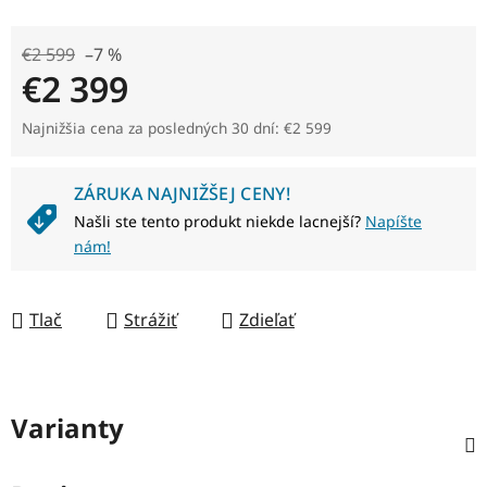
€2 599
–7 %
€2 399
Jednotková cena:
Najnižšia cena za posledných 30 dní: €2 599
ZÁRUKA NAJNIŽŠEJ CENY!
Našli ste tento produkt niekde lacnejší?
Napíšte
nám!
Tlač
Strážiť
Zdieľať
Varianty