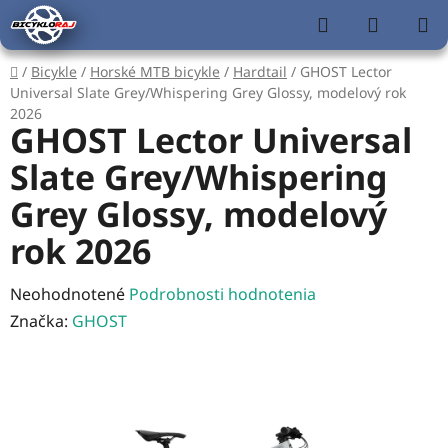
Prejsť
Hľadať
NÁKUP
na
KOŠÍK
obsah
Domov
/
Bicykle
/
Horské MTB bicykle
/
Hardtail
/
GHOST Lector
Universal Slate Grey/Whispering Grey Glossy, modelový rok
2026
GHOST Lector Universal
Slate Grey/Whispering
Grey Glossy, modelový
rok 2026
Priemerné
Neohodnotené
Podrobnosti hodnotenia
hodnotenie
Značka:
GHOST
produktu
je
0,0
z