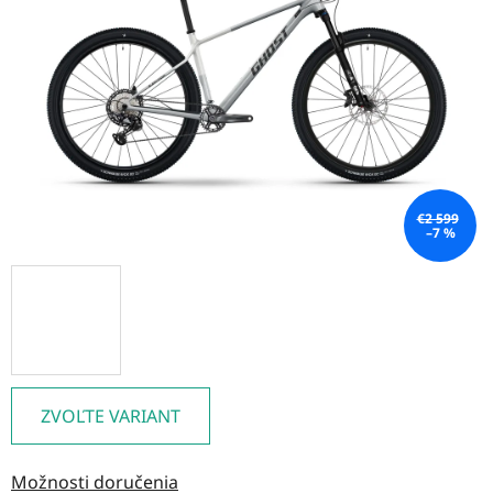
5
hviezdičiek.
€2 599
–7 %
ZVOĽTE VARIANT
Možnosti doručenia