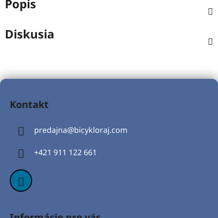
Popis
Diskusia
Z
á
Kontakt
p
ä
predajna
@
bicykloraj.com
t
i
+421 911 122 661
e
Informácie pre vás