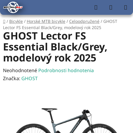
Prejsť
Hľadať
NÁKUP
na
KOŠÍK
obsah
Domov
/
Bicykle
/
Horské MTB bicykle
/
Celoodpružené
/
GHOST
Lector FS Essential Black/Grey, modelový rok 2025
GHOST Lector FS
Essential Black/Grey,
modelový rok 2025
Priemerné
Neohodnotené
Podrobnosti hodnotenia
hodnotenie
Značka:
GHOST
produktu
je
0,0
z
5
hviezdičiek.