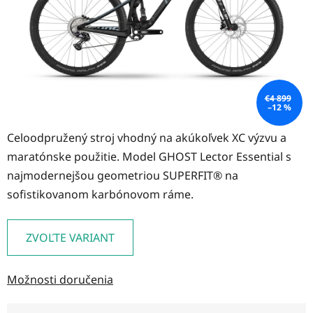
€4 899
–12 %
Celoodpružený stroj vhodný na akúkoľvek XC výzvu a
maratónske použitie. Model GHOST Lector Essential s
najmodernejšou geometriou SUPERFIT® na
sofistikovanom karbónovom ráme.
ZVOĽTE VARIANT
Možnosti doručenia