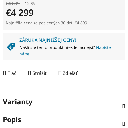
€4 899
–12 %
€4 299
Jednotková cena:
Najnižšia cena za posledných 30 dní: €4 899
ZÁRUKA NAJNIŽŠEJ CENY!
Našli ste tento produkt niekde lacnejší?
Napíšte
nám!
Tlač
Strážiť
Zdieľať
Varianty
Popis