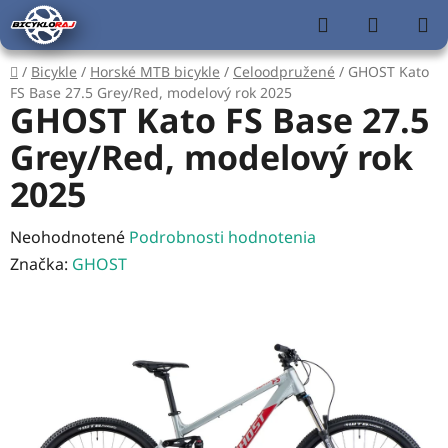
Prejsť
Hľadať
NÁKUP
na
KOŠÍK
obsah
Domov
/
Bicykle
/
Horské MTB bicykle
/
Celoodpružené
/
GHOST Kato
FS Base 27.5 Grey/Red, modelový rok 2025
GHOST Kato FS Base 27.5
Grey/Red, modelový rok
2025
Priemerné
Neohodnotené
Podrobnosti hodnotenia
hodnotenie
Značka:
GHOST
produktu
je
0,0
z
5
hviezdičiek.