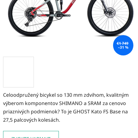
€1 749
–31 %
Celoodpružený bicykel so 130 mm zdvihom, kvalitným
výberom komponentov SHIMANO a SRAM za cenovo
priaznivých podmienok? To je GHOST Kato FS Base na
27,5 palcových kolesách.