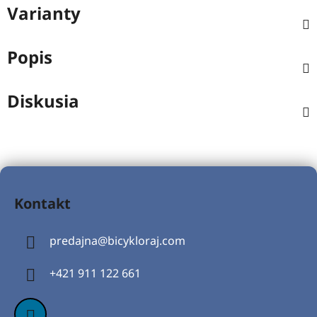
Varianty
Popis
Diskusia
Z
á
Kontakt
p
ä
predajna
@
bicykloraj.com
t
i
+421 911 122 661
e