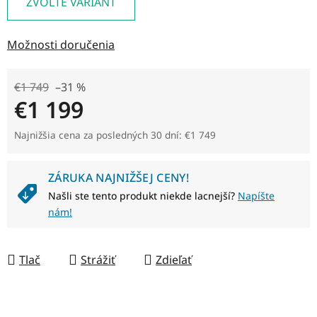
ZVOĽTE VARIANT
Možnosti doručenia
€1 749
–31 %
€1 199
Jednotková cena:
Najnižšia cena za posledných 30 dní: €1 749
ZÁRUKA NAJNIŽŠEJ CENY!
Našli ste tento produkt niekde lacnejší?
Napíšte
nám!
Tlač
Strážiť
Zdieľať