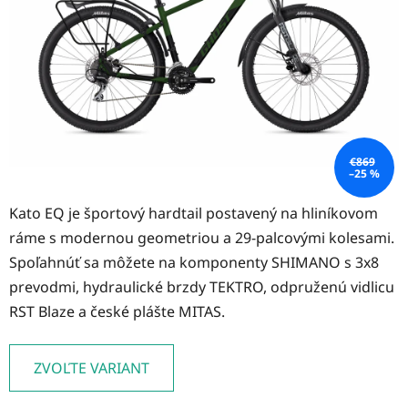
hviezdičiek.
€869
–25 %
Kato EQ je športový hardtail postavený na hliníkovom
ráme s modernou geometriou a 29-palcovými kolesami.
Spoľahnúť sa môžete na komponenty SHIMANO s 3x8
prevodmi, hydraulické brzdy TEKTRO, odpruženú vidlicu
RST Blaze a české plášte MITAS.
ZVOĽTE VARIANT