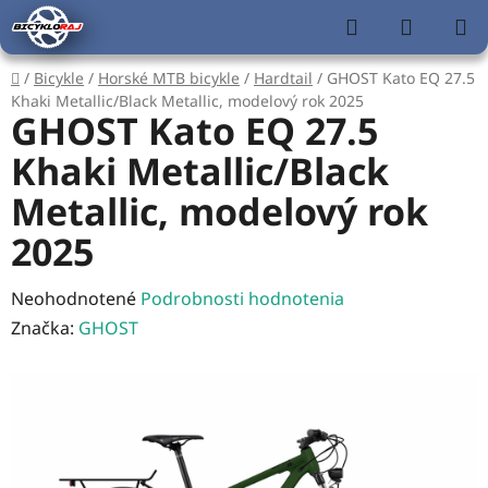
Prejsť
Hľadať
NÁKUP
na
KOŠÍK
obsah
Domov
/
Bicykle
/
Horské MTB bicykle
/
Hardtail
/
GHOST Kato EQ 27.5
Khaki Metallic/Black Metallic, modelový rok 2025
GHOST Kato EQ 27.5
Khaki Metallic/Black
Metallic, modelový rok
2025
Priemerné
Neohodnotené
Podrobnosti hodnotenia
hodnotenie
Značka:
GHOST
produktu
je
0,0
z
5