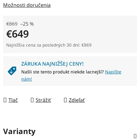
Možnosti doručenia
€869
–25 %
€649
Jednotková cena:
Najnižšia cena za posledných 30 dní: €869
ZÁRUKA NAJNIŽŠEJ CENY!
Našli ste tento produkt niekde lacnejší?
Napíšte
nám!
Tlač
Strážiť
Zdieľať
Varianty