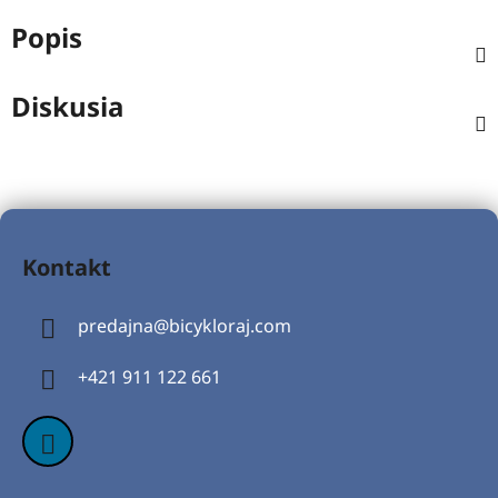
Popis
Diskusia
Z
á
Kontakt
p
ä
predajna
@
bicykloraj.com
t
i
+421 911 122 661
e