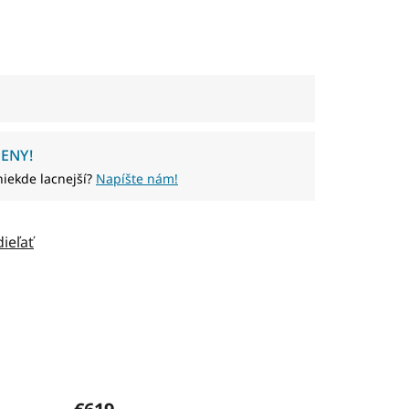
ENY!
niekde lacnejší?
Napíšte nám!
dieľať