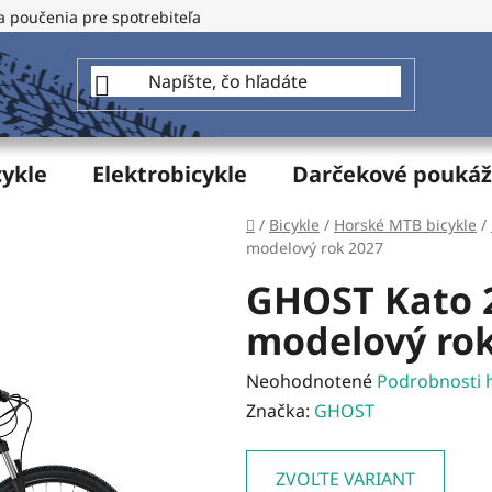
a poučenia pre spotrebiteľa
GDPR - Ochrana osobných údajo
cykle
Elektrobicykle
Darčekové pouká
Domov
/
Bicykle
/
Horské MTB bicykle
/
modelový rok 2027
GHOST Kato 2
modelový rok
Priemerné
Neohodnotené
Podrobnosti 
hodnotenie
Značka:
GHOST
produktu
je
ZVOĽTE VARIANT