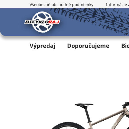
Prejsť
Všeobecné obchodné podmienky
Informácie 
na
obsah
Výpredaj
Doporučujeme
Bi