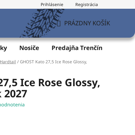
Prihlásenie
Registrácia
v
Formulár na odstúpenie od zmluvy
Postup pri vytknu
PRÁZDNY KOŠÍK
NÁKUPNÝ
KOŠÍK
žky
Nosiče
Predajňa Trenčín
Servis
Hardtail
/
GHOST Kato 27,5 Ice Rose Glossy,
7,5 Ice Rose Glossy,
 2027
hodnotenia