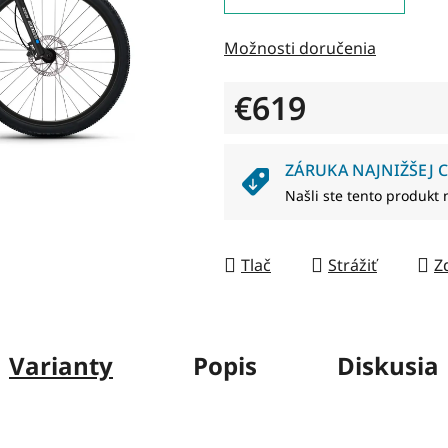
0,0
z
Možnosti doručenia
5
hviezdičiek.
€619
Jednotková cena:
ZÁRUKA NAJNIŽŠEJ C
Našli ste tento produkt 
Tlač
Strážiť
Z
Varianty
Popis
Diskusia