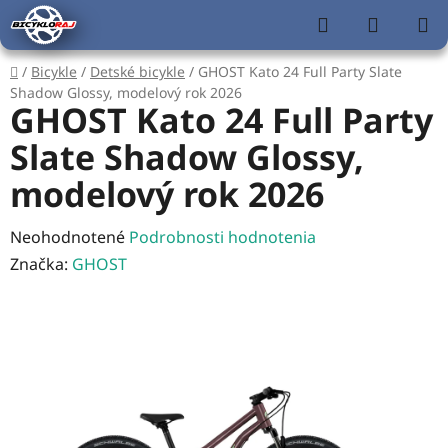
Prejsť
Hľadať
NÁKUP
na
KOŠÍK
obsah
Domov
/
Bicykle
/
Detské bicykle
/
GHOST Kato 24 Full Party Slate
Shadow Glossy, modelový rok 2026
GHOST Kato 24 Full Party
Slate Shadow Glossy,
modelový rok 2026
Priemerné
Neohodnotené
Podrobnosti hodnotenia
hodnotenie
Značka:
GHOST
produktu
je
0,0
z
5
hviezdičiek.