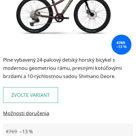
€769
–13 %
Plne vybavený 24-palcový detský horský bicykel s
modernou geometriou rámu, presnými kotúčovými
brzdami a 10-rýchlostnou sadou Shimano Deore.
ZVOĽTE VARIANT
Možnosti doručenia
€769
–13 %