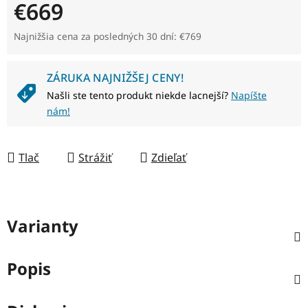
€669
Jednotková cena:
Najnižšia cena za posledných 30 dní: €769
ZÁRUKA NAJNIŽŠEJ CENY!
Našli ste tento produkt niekde lacnejší?
Napíšte
nám!
Tlač
Strážiť
Zdieľať
Varianty
Popis