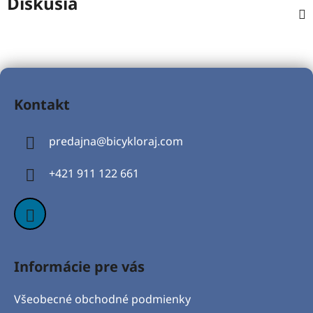
Diskusia
Z
á
Kontakt
p
ä
predajna
@
bicykloraj.com
t
i
+421 911 122 661
e
Informácie pre vás
Všeobecné obchodné podmienky