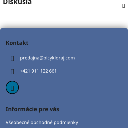
Diskusia
Z
á
Kontakt
p
ä
predajna
@
bicykloraj.com
t
i
+421 911 122 661
e
Informácie pre vás
Všeobecné obchodné podmienky