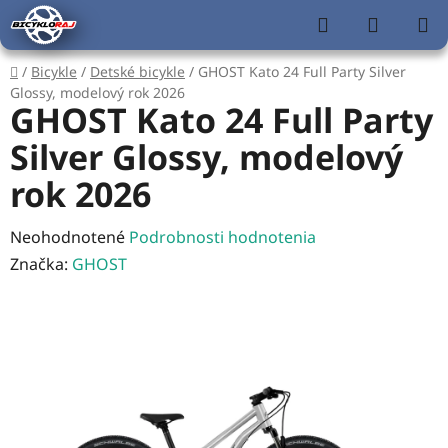
Prejsť
Hľadať
NÁKUP
na
KOŠÍK
obsah
Domov
/
Bicykle
/
Detské bicykle
/
GHOST Kato 24 Full Party Silver
Glossy, modelový rok 2026
GHOST Kato 24 Full Party
Silver Glossy, modelový
rok 2026
Priemerné
Neohodnotené
Podrobnosti hodnotenia
hodnotenie
Značka:
GHOST
produktu
je
0,0
z
5
hviezdičiek.