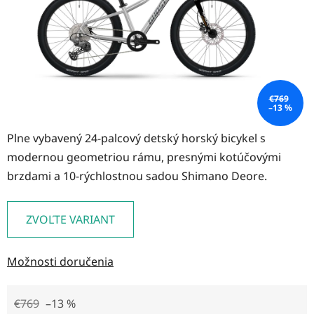
€769
–13 %
Plne vybavený 24-palcový detský horský bicykel s
modernou geometriou rámu, presnými kotúčovými
brzdami a 10-rýchlostnou sadou Shimano Deore.
ZVOĽTE VARIANT
Možnosti doručenia
€769
–13 %