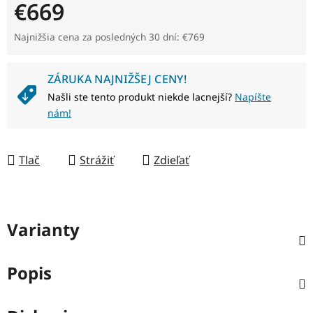
€669
Jednotková cena:
Najnižšia cena za posledných 30 dní: €769
ZÁRUKA NAJNIŽŠEJ CENY!
Našli ste tento produkt niekde lacnejší?
Napíšte
nám!
Tlač
Strážiť
Zdieľať
Varianty
Popis