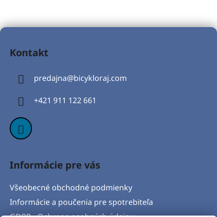
Z
á
Kontakt
p
ä
predajna
@
bicykloraj.com
t
i
+421 911 122 661
e
Informácie pre vás
Všeobecné obchodné podmienky
Informácie a poučenia pre spotrebiteľa
GDPR - Ochrana osobných údajov