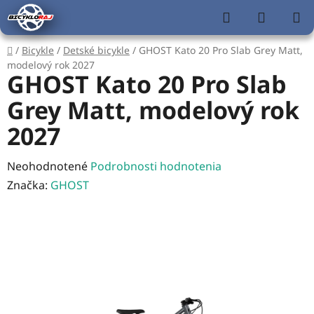
Prejsť
Hľadať
NÁKUP
na
KOŠÍK
obsah
Domov
/
Bicykle
/
Detské bicykle
/
GHOST Kato 20 Pro Slab Grey Matt,
modelový rok 2027
GHOST Kato 20 Pro Slab
Grey Matt, modelový rok
2027
Priemerné
Neohodnotené
Podrobnosti hodnotenia
hodnotenie
Značka:
GHOST
produktu
je
0,0
z
5
hviezdičiek.