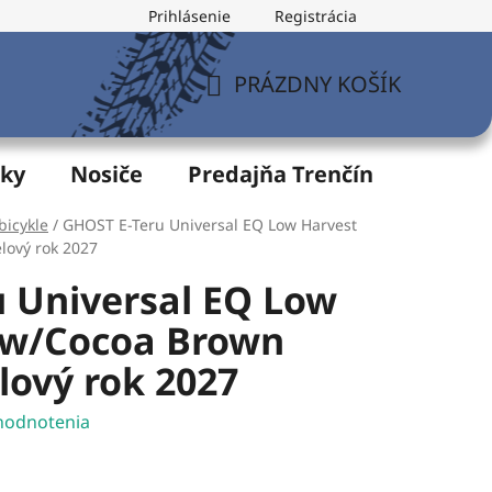
Prihlásenie
Registrácia
v
Formulár na odstúpenie od zmluvy
Postup pri vytknu
PRÁZDNY KOŠÍK
NÁKUPNÝ
KOŠÍK
žky
Nosiče
Predajňa Trenčín
Servis
bicykle
/
GHOST E-Teru Universal EQ Low Harvest
lový rok 2027
 Universal EQ Low
ow/Cocoa Brown
lový rok 2027
hodnotenia