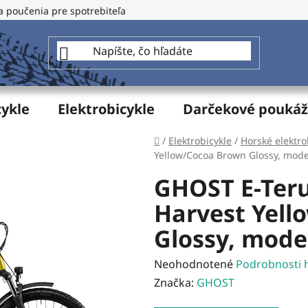
a poučenia pre spotrebiteľa
GDPR - Ochrana osobných údajo
cykle
Elektrobicykle
Darčekové pouká
Domov
/
Elektrobicykle
/
Horské elektro
Yellow/Cocoa Brown Glossy, mode
GHOST E-Teru
Harvest Yell
Glossy, mode
Priemerné
Neohodnotené
Podrobnosti 
hodnotenie
Značka:
GHOST
produktu