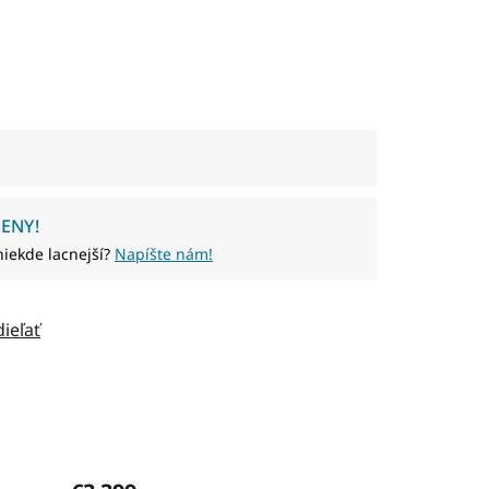
ENY!
niekde lacnejší?
Napíšte nám!
dieľať