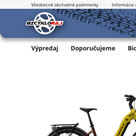
Prejsť
Všeobecné obchodné podmienky
Informácie 
na
obsah
Výpredaj
Doporučujeme
Bi