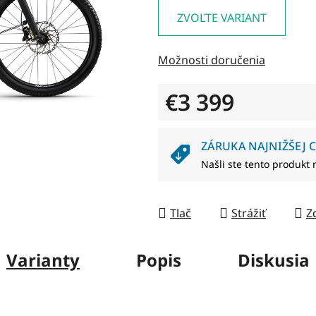
je
ZVOĽTE VARIANT
0,0
z
Možnosti doručenia
5
hviezdičiek.
€3 399
Jednotková cena:
ZÁRUKA NAJNIŽŠEJ C
Našli ste tento produkt 
Tlač
Strážiť
Z
Varianty
Popis
Diskusia