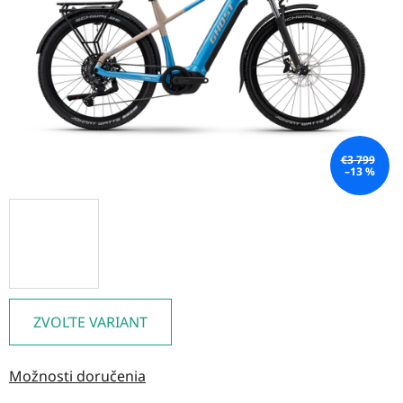
hviezdičiek.
€3 799
–13 %
ZVOĽTE VARIANT
Možnosti doručenia