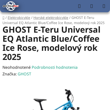
Prejsť
Hľadať
NÁKUP
na
KOŠÍK
obsah
Domov
/
Elektrobicykle
/
Horské elektrobicykle
/
GHOST E-Teru
Universal EQ Atlantic Blue/Coffee Ice Rose, modelový rok 2025
GHOST E-Teru Universal
EQ Atlantic Blue/Coffee
Ice Rose, modelový rok
2025
Priemerné
Neohodnotené
Podrobnosti hodnotenia
hodnotenie
Značka:
GHOST
produktu
je
0,0
z
5