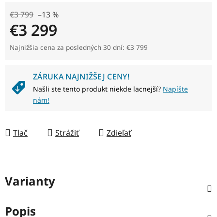
€3 799
–13 %
€3 299
Jednotková cena:
Najnižšia cena za posledných 30 dní: €3 799
ZÁRUKA NAJNIŽŠEJ CENY!
Našli ste tento produkt niekde lacnejší?
Napíšte
nám!
Tlač
Strážiť
Zdieľať
Varianty
Popis