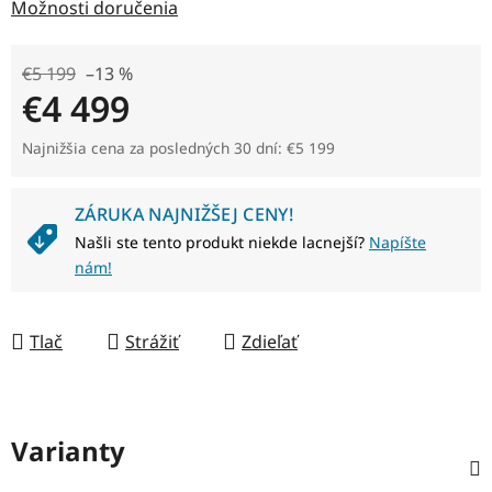
Možnosti doručenia
€5 199
–13 %
€4 499
Jednotková cena:
Najnižšia cena za posledných 30 dní: €5 199
ZÁRUKA NAJNIŽŠEJ CENY!
Našli ste tento produkt niekde lacnejší?
Napíšte
nám!
Tlač
Strážiť
Zdieľať
Varianty