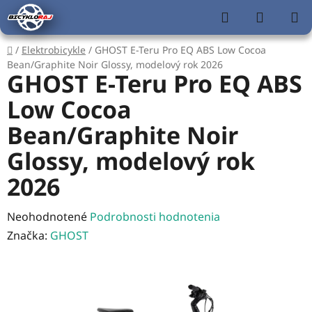
Prejsť
Hľadať
NÁKUP
na
KOŠÍK
obsah
Domov
/
Elektrobicykle
/
GHOST E-Teru Pro EQ ABS Low Cocoa
Bean/Graphite Noir Glossy, modelový rok 2026
GHOST E-Teru Pro EQ ABS
Low Cocoa
Bean/Graphite Noir
Glossy, modelový rok
2026
Priemerné
Neohodnotené
Podrobnosti hodnotenia
hodnotenie
Značka:
GHOST
produktu
je
0,0
z