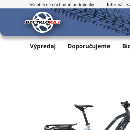
Prejsť
Všeobecné obchodné podmienky
Informácie 
na
obsah
Výpredaj
Doporučujeme
Bi