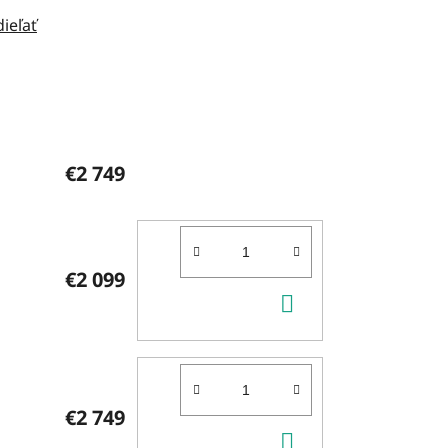
dieľať
€2 749
€2 099
DO
KOŠÍKA
€2 749
DO