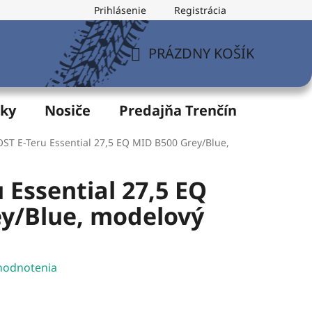
Prihlásenie
Registrácia
v
Formulár na odstúpenie od zmluvy
Postup pri vytknu
PRÁZDNY KOŠÍK
NÁKUPNÝ
KOŠÍK
žky
Nosiče
Predajňa Trenčín
Servis
ST E-Teru Essential 27,5 EQ MID B500 Grey/Blue,
 Essential 27,5 EQ
y/Blue, modelový
hodnotenia