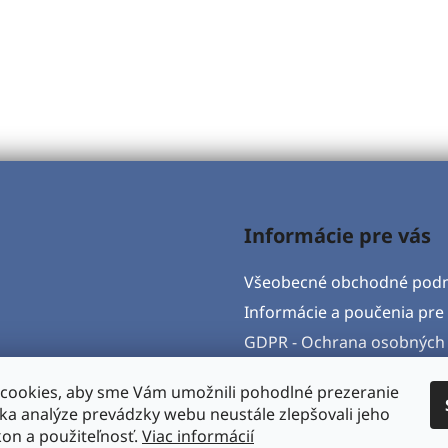
Informácie pre vás
Všeobecné obchodné pod
Informácie a poučenia pre 
GDPR - Ochrana osobných 
Formulár na odstúpenie o
cookies, aby sme Vám umožnili pohodlné prezeranie
Postup pri vytknutí vady 
ka analýze prevádzky webu neustále zlepšovali jeho
Napíšte nám
kon a použiteľnosť.
Viac informácií