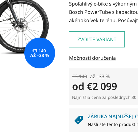
Spoľahlivý e-bike s výkonný
je
Bosch PowerTube s kapacitou
0,0
akéhokoľvek terénu. Posúvajt
z
5
hviezdičiek.
ZVOĽTE VARIANT
€3 149
AŽ –33 %
Možnosti doručenia
€3 149
až –33 %
od
€2 099
Jednotková cena:
Najnižšia cena za posledných 30 
ZÁRUKA NAJNIŽŠEJ C
Našli ste tento produkt 