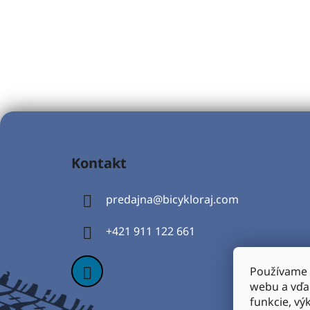
Z
á
Kontakt
p
ä
predajna
@
bicykloraj.com
t
i
+421 911 122 661
e
Používame 
webu a vďa
funkcie, vý