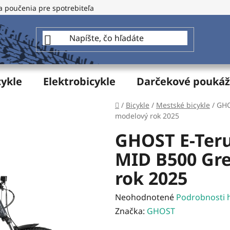
a poučenia pre spotrebiteľa
GDPR - Ochrana osobných údajo
cykle
Elektrobicykle
Darčekové pouká
Domov
/
Bicykle
/
Mestské bicykle
/
GHO
modelový rok 2025
GHOST E-Teru
MID B500 Gre
rok 2025
Priemerné
Neohodnotené
Podrobnosti 
hodnotenie
Značka:
GHOST
produktu