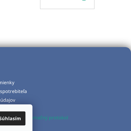
KOŠÍKA
mienky
spotrebiteľa
údajov
d zmluvy
produktu a Reklamačný protokol
Súhlasím