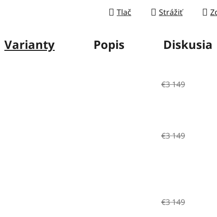
Tlač
Strážiť
Z
Varianty
Popis
Diskusia
€3 149
€3 149
€3 149