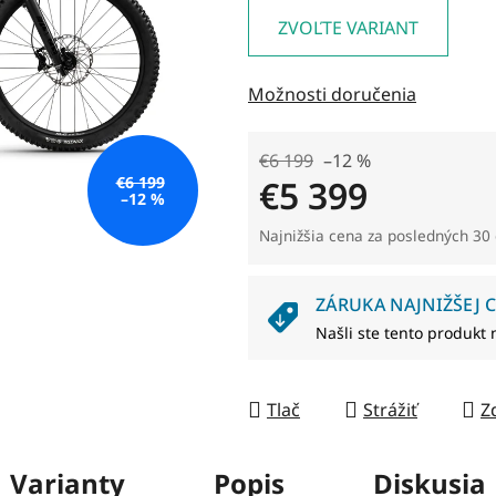
je
ZVOĽTE VARIANT
0,0
z
Možnosti doručenia
5
hviezdičiek.
€6 199
–12 %
€5 399
€6 199
–12 %
Jednotková cena:
Najnižšia cena za posledných 30 
ZÁRUKA NAJNIŽŠEJ C
Našli ste tento produkt 
Tlač
Strážiť
Z
Varianty
Popis
Diskusia