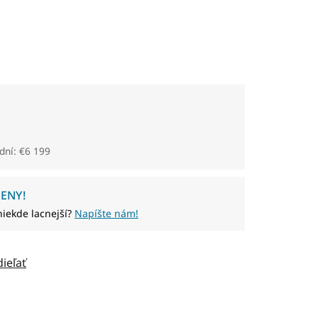
dní: €6 199
ENY!
niekde lacnejší?
Napíšte nám!
dieľať