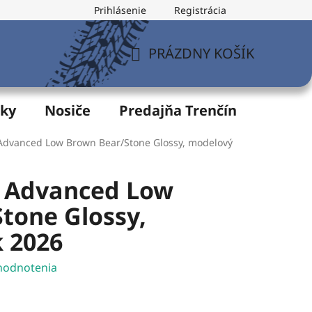
Prihlásenie
Registrácia
v
Formulár na odstúpenie od zmluvy
Postup pri vytknu
PRÁZDNY KOŠÍK
NÁKUPNÝ
KOŠÍK
žky
Nosiče
Predajňa Trenčín
Servis
dvanced Low Brown Bear/Stone Glossy, modelový
 Advanced Low
tone Glossy,
 2026
hodnotenia