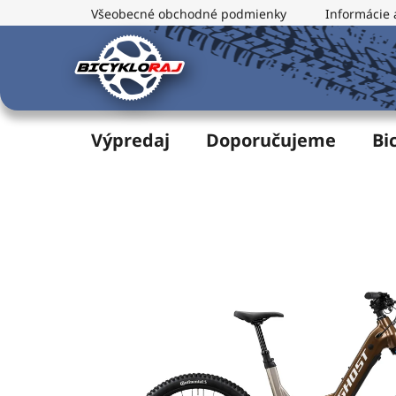
Prejsť
Všeobecné obchodné podmienky
Informácie 
na
obsah
Výpredaj
Doporučujeme
Bi