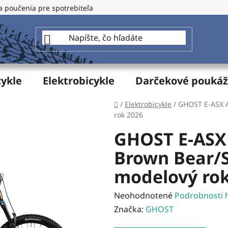
a poučenia pre spotrebiteľa
GDPR - Ochrana osobných údajo
cykle
Elektrobicykle
Darčekové pouká
Domov
/
Elektrobicykle
/
GHOST E-ASX A
rok 2026
GHOST E-ASX
Brown Bear/S
modelový rok
Priemerné
Neohodnotené
Podrobnosti 
hodnotenie
Značka:
GHOST
produktu