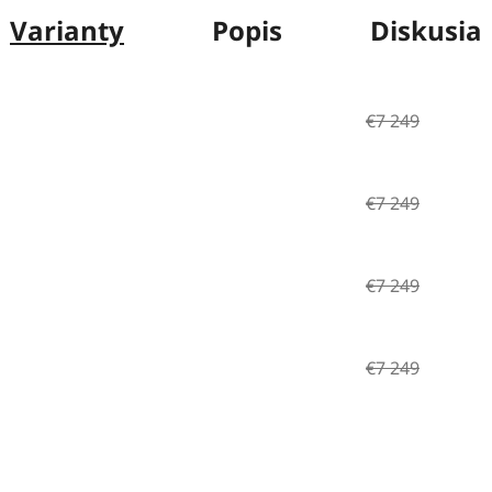
Varianty
Popis
Diskusia
€7 249
€7 249
€7 249
€7 249