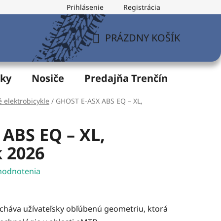
Prihlásenie
Registrácia
v
Formulár na odstúpenie od zmluvy
Postup pri vytknu
PRÁZDNY KOŠÍK
NÁKUPNÝ
KOŠÍK
žky
Nosiče
Predajňa Trenčín
Servis
 elektrobicykle
/
GHOST E-ASX ABS EQ – XL,
ABS EQ – XL,
 2026
hodnotenia
cháva užívateľsky obľúbenú geometriu, ktorá