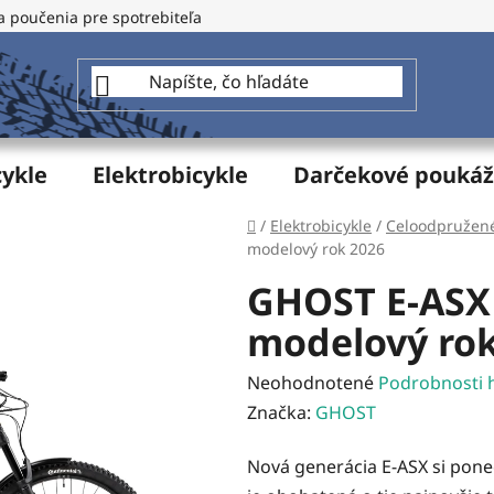
a poučenia pre spotrebiteľa
GDPR - Ochrana osobných údajo
cykle
Elektrobicykle
Darčekové pouká
Domov
/
Elektrobicykle
/
Celoodpružené
modelový rok 2026
GHOST E-ASX 
modelový rok
Priemerné
Neohodnotené
Podrobnosti 
hodnotenie
Značka:
GHOST
produktu
Nová generácia E-ASX si pone
je