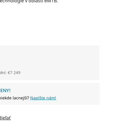
technológie v oblasti eMTB.
dní: €7 249
ENY!
niekde lacnejší?
Napíšte nám!
dieľať