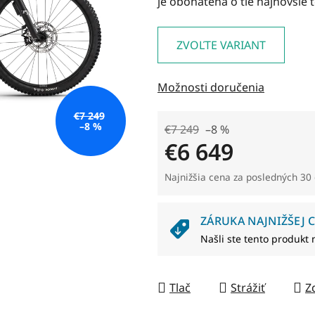
je obohatená o tie najnovšie 
0,0
z
5
ZVOĽTE VARIANT
hviezdičiek.
Možnosti doručenia
€7 249
–8 %
€7 249
–8 %
€6 649
Jednotková cena:
Najnižšia cena za posledných 30 
ZÁRUKA NAJNIŽŠEJ C
Našli ste tento produkt 
Tlač
Strážiť
Z