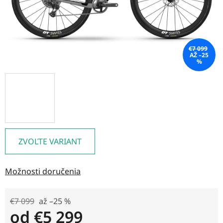
€7 099
AŽ –25
%
ZVOĽTE VARIANT
Možnosti doručenia
€7 099
až –25 %
od
€5 299