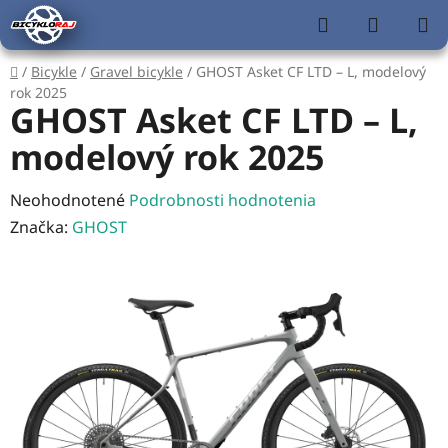
Prejsť
Hľadať
NÁKUP
na
KOŠÍK
obsah
Domov
/
Bicykle
/
Gravel bicykle
/
GHOST Asket CF LTD – L, modelový
rok 2025
GHOST Asket CF LTD – L,
modelový rok 2025
Priemerné
Neohodnotené
Podrobnosti hodnotenia
hodnotenie
Značka:
GHOST
produktu
je
0,0
z
5
hviezdičiek.