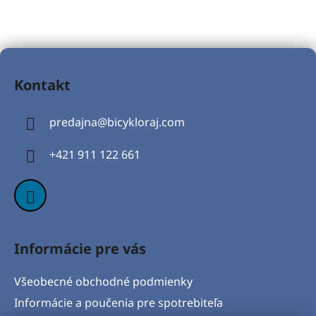
Z
á
Kontakt
p
ä
predajna
@
bicykloraj.com
t
i
+421 911 122 661
e
Informácie pre vás
Všeobecné obchodné podmienky
Informácie a poučenia pre spotrebiteľa