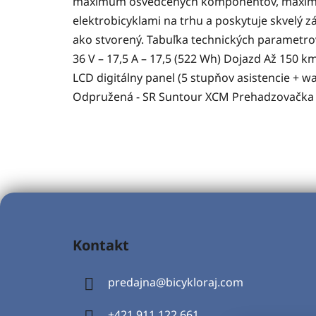
maximum osvedčených komponentov, maximálny
elektrobicyklami na trhu a poskytuje skvelý 
ako stvorený. Tabuľka technických parametro
36 V – 17,5 A – 17,5 (522 Wh) Dojazd Až 150 k
LCD digitálny panel (5 stupňov asistencie + wa
Odpružená - SR Suntour XCM Prehadzovačka mi
Z
á
Kontakt
p
ä
predajna
@
bicykloraj.com
t
i
+421 911 122 661