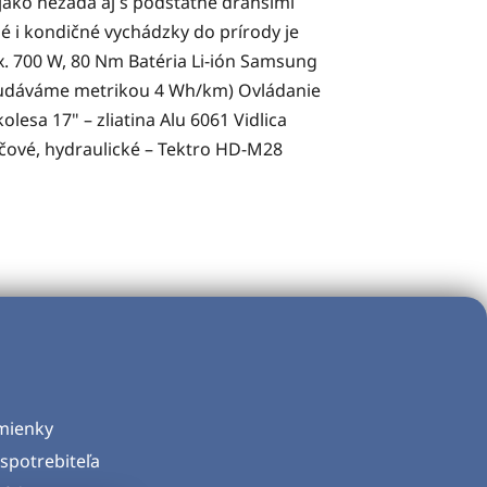
ako nezadá aj s podstatne drahšími
é i kondičné vychádzky do prírody je
. 700 W, 80 Nm Batéria Li-ión Samsung
ce, udáváme metrikou 4 Wh/km) Ovládanie
lesa 17" – zliatina Alu 6061 Vidlica
čové, hydraulické – Tektro HD-M28
mienky
spotrebiteľa