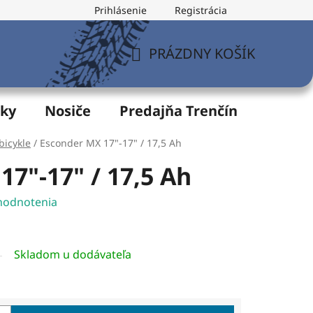
Prihlásenie
Registrácia
v
Formulár na odstúpenie od zmluvy
Postup pri vytknu
PRÁZDNY KOŠÍK
NÁKUPNÝ
KOŠÍK
žky
Nosiče
Predajňa Trenčín
Servis
bicykle
/
Esconder MX 17"-17" / 17,5 Ah
7"-17" / 17,5 Ah
hodnotenia
Skladom u dodávateľa