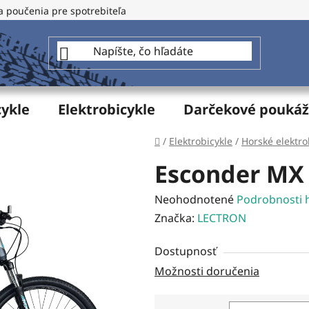
a poučenia pre spotrebiteľa
GDPR - Ochrana osobných údajo
cykle
Elektrobicykle
Darčekové pouká
Domov
/
Elektrobicykle
/
Horské elektro
Esconder MX 1
Priemerné
Neohodnotené
Podrobnosti 
hodnotenie
Značka:
LECTRON
produktu
Dostupnosť
je
Možnosti doručenia
0,0
z