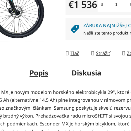
5
€1 536
hviezdičiek.
Jednotková cena:
ZÁRUKA NAJNIŽŠEJ C
Našli ste tento produkt 
Tlač
Strážiť
Z
Popis
Diskusia
er MX je novým modelom horského elektrobicykla 29", kt
Ah (alternatívne 14,5 Ah) plne integrovanou v rámovom prie
so značkovými článkami Samsung poskytuje skvelú rezervu 
lý brzdný výkon. Prehadzovačka radu microSHIFT si svojou 
ch podmienkach. Esconder MX je horským bicyklom, ktoré p