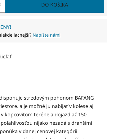
DO KOŠÍKA
ENY!
niekde lacnejší?
Napíšte nám!
dieľať
oré disponuje stredovým pohonom BAFANG
store. a je možné ju nabíjať v kolese aj
v kopcovitom teréne a dojazd až 150
spoľahlivosťou nijako nezadá s drahšími
onúka v danej cenovej kategórii