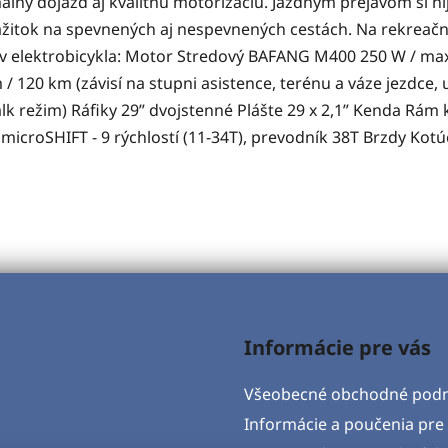
 dojazd aj kvalitnú motorizáciu. Jazdným prejavom si nij
zážitok na spevnených aj nespevnených cestách. Na rekreačn
v elektrobicykla: Motor Stredový BAFANG M400 250 W / max
m / 120 km (závisí na stupni asistence, terénu a váze jezd
lk režim) Ráfiky 29” dvojstenné Plášte 29 x 2,1” Kenda Rám ko
croSHIFT - 9 rýchlostí (11-34T), prevodník 38T Brzdy Kotú
Informácie pre vás
Všeobecné obchodné pod
Informácie a poučenia pre 