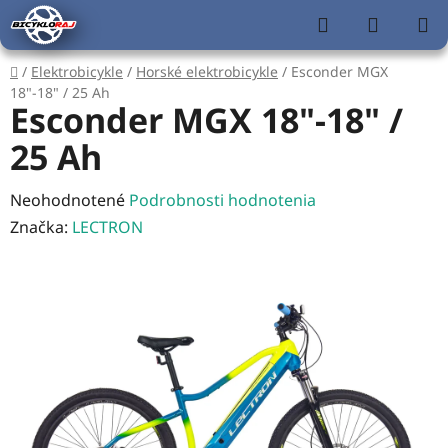
Prejsť
Hľadať
NÁKUP
na
KOŠÍK
obsah
Domov
/
Elektrobicykle
/
Horské elektrobicykle
/
Esconder MGX
18"-18" / 25 Ah
Esconder MGX 18"-18" /
25 Ah
Priemerné
Neohodnotené
Podrobnosti hodnotenia
hodnotenie
Značka:
LECTRON
produktu
je
0,0
z
5
hviezdičiek.