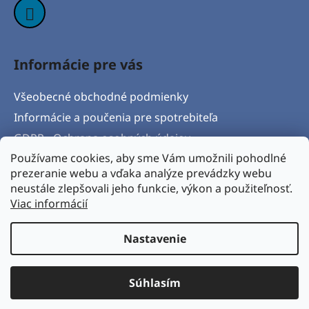
Informácie pre vás
Všeobecné obchodné podmienky
Informácie a poučenia pre spotrebiteľa
GDPR - Ochrana osobných údajov
Používame cookies, aby sme Vám umožnili pohodlné
Formulár na odstúpenie od zmluvy
prezeranie webu a vďaka analýze prevádzky webu
Postup pri vytknutí vady produktu a Reklamačný
neustále zlepšovali jeho funkcie, výkon a použiteľnosť.
protokol
Viac informácií
Napíšte nám
Nastavenie
Vytvoril Shoptet
& Verteco.sk
Súhlasím
Copyright 2026
BICYKLORAJ s.r.o.
. Všetky práva
vyhradené.
Upraviť nastavenie cookies