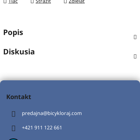
Tlač
Strážiť
Zdieľať
Popis
Diskusia
Z
á
Kontakt
p
ä
predajna
@
bicykloraj.com
t
i
+421 911 122 661
e