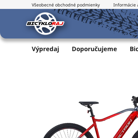
Prejsť
Všeobecné obchodné podmienky
Informácie 
na
obsah
Výpredaj
Doporučujeme
Bi