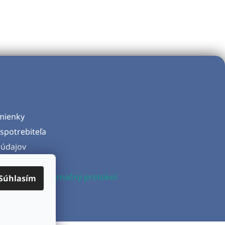
mienky
spotrebiteľa
údajov
d zmluvy
produktu a Reklamačný protokol
Súhlasím