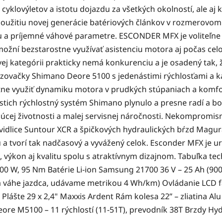
cyklovýletov a istotu dojazdu za všetkých okolností, ale aj 
 použitiu novej generácie batériových článkov v rozmerovo
ámu a príjemné váhové parametre. ESCONDER MFX je voliteľn
umožní bezstarostne využívať asistenciu motora aj počas c
 kategórii prakticky nemá konkurenciu a je osadený tak, ž
zovačky Shimano Deore 5100 s jedenástimi rýchlosťami a k
ne využiť dynamiku motora v prudkých stúpaniach a komf
ástich rýchlostný systém Shimano plynulo a presne radí a b
úcej životnosti a malej servisnej náročnosti. Nekompromis
vidlice Suntour XCR a špičkových hydraulických bŕzd Magu
u a tvorí tak nadčasový a vyvážený celok. Esconder MFX je ur
 výkon aj kvalitu spolu s atraktívnym dizajnom. Tabuľka te
 W, 95 Nm Batérie Li-ion Samsung 21700 36 V – 25 Ah (900
u a váhe jazdca, udávame metrikou 4 Wh/km) Ovládanie LCD f
é Plášte 29 x 2,4" Maxxis Ardent Rám kolesa 22” – zliatina 
e M5100 – 11 rýchlostí (11-51T), prevodník 38T Brzdy Hy