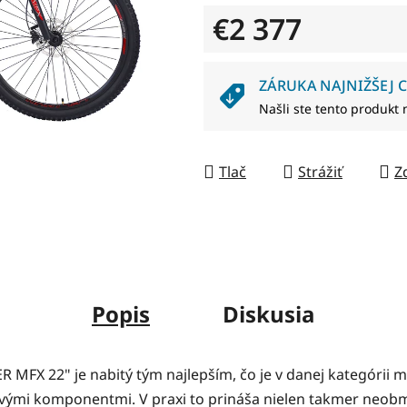
5
€2 377
hviezdičiek.
Jednotková cena:
ZÁRUKA NAJNIŽŠEJ C
Našli ste tento produkt 
Tlač
Strážiť
Z
Popis
Diskusia
 MFX 22" je nabitý tým najlepším, čo je v danej kategórii
ovými komponentmi. V praxi to prináša nielen takmer neo