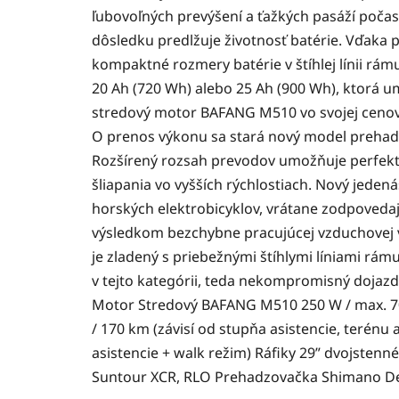
ľubovoľných prevýšení a ťažkých pasáží počas 
dôsledku predlžuje životnosť batérie. Vďaka
kompaktné rozmery batérie v štíhlej línii r
20 Ah (720 Wh) alebo 25 Ah (900 Wh), ktorá 
stredový motor BAFANG M510 vo svojej cenovej
O prenos výkonu sa stará nový model prehad
Rozšírený rozsah prevodov umožňuje perfekt
šliapania vo vyšších rýchlostiach. Nový jeden
horských elektrobicyklov, vrátane zodpovedaj
výsledkom bezchybne pracujúcej vzduchovej 
je zladený s priebežnými štíhlymi líniami rám
v tejto kategórii, teda nekompromisný dojazd,
Motor Stredový BAFANG M510 250 W / max. 700
/ 170 km (závisí od stupňa asistencie, terén
asistencie + walk režim) Ráfiky 29” dvojstenn
Suntour XCR, RLO Prehadzovačka Shimano Deor