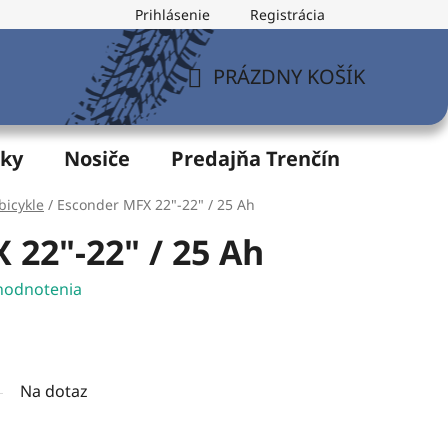
Prihlásenie
Registrácia
v
Formulár na odstúpenie od zmluvy
Postup pri vytknu
PRÁZDNY KOŠÍK
NÁKUPNÝ
KOŠÍK
žky
Nosiče
Predajňa Trenčín
Servis
bicykle
/
Esconder MFX 22"-22" / 25 Ah
 22"-22" / 25 Ah
hodnotenia
Na dotaz