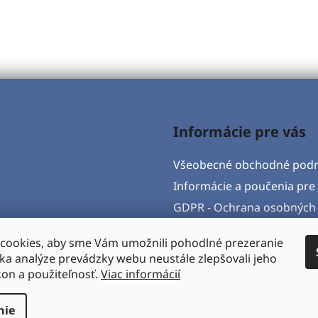
Informácie pre vás
Všeobecné obchodné pod
Informácie a poučenia pre 
GDPR - Ochrana osobných 
Formulár na odstúpenie o
cookies, aby sme Vám umožnili pohodlné prezeranie
Postup pri vytknutí vady 
ka analýze prevádzky webu neustále zlepšovali jeho
Napíšte nám
kon a použiteľnosť.
Viac informácií
nie