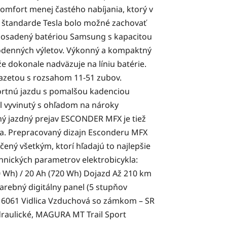
komfort menej častého nabíjania, ktorý v
m štandarde Tesla bolo možné zachovať
e osadený batériou Samsung s kapacitou
elodenných výletov. Výkonný a kompaktný
e dokonale nadväzuje na líniu batérie.
azetou s rozsahom 11-51 zubov.
ortnú jazdu s pomalšou kadenciou
ol vyvinutý s ohľadom na nároky
ný jazdný prejav ESCONDER MFX je tiež
ra. Prepracovaný dizajn Esconderu MFX
čený všetkým, ktorí hľadajú to najlepšie
chnických parametrov elektrobicykla:
 Wh) / 20 Ah (720 Wh) Dojazd Až 210 km
arebný digitálny panel (5 stupňov
Alu 6061 Vidlica Vzduchová so zámkom – SR
draulické, MAGURA MT Trail Sport