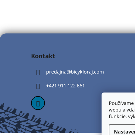
Z
á
Kontakt
p
ä
predajna
@
bicykloraj.com
t
i
+421 911 122 661
e
Používame 
webu a vďa
funkcie, vý
Nastave