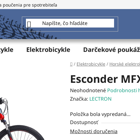
a poučenia pre spotrebiteľa
GDPR - Ochrana osobných údajo
cykle
Elektrobicykle
Darčekové pouká
Domov
/
Elektrobicykle
/
Horské elektro
Esconder MFX
Priemerné
Neohodnotené
Podrobnosti 
hodnotenie
Značka:
LECTRON
produktu
Položka bola vypredaná…
je
Dostupnosť
0,0
Možnosti doručenia
z