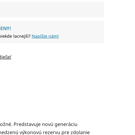
ENY!
niekde lacnejší?
Napíšte nám!
dieľať
 možné. Predstavuje novú generáciu
bmedzenú výkonovú rezervu pre zdolanie