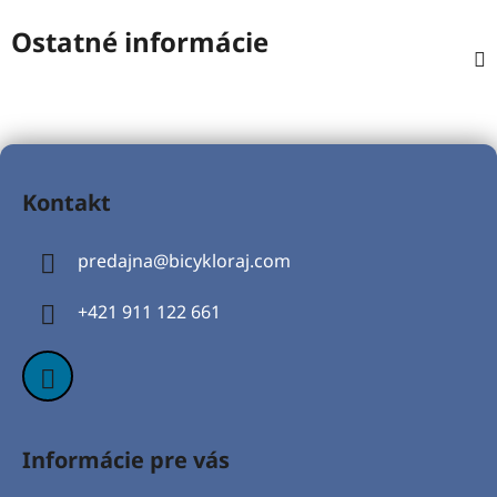
Ostatné informácie
Z
á
Kontakt
p
ä
predajna
@
bicykloraj.com
t
i
+421 911 122 661
e
Informácie pre vás