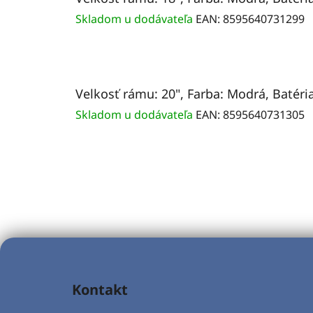
Skladom u dodávateľa
EAN:
8595640731299
Velkosť rámu: 20", Farba: Modrá, Batéria
Skladom u dodávateľa
EAN:
8595640731305
Z
á
Kontakt
p