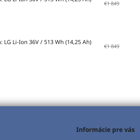
€1 849
: LG Li-Ion 36V / 513 Wh (14,25 Ah)
€1 849
Informácie pre vás