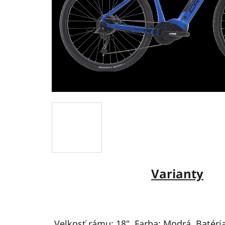
Varianty
Velkosť rámu: 18", Farba: Modrá, Batéria