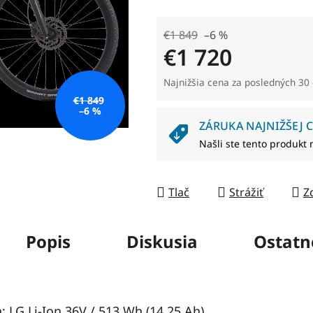
5
hviezdičiek.
€1 849
–6 %
€1 720
Jednotková cena:
Najnižšia cena za posledných 30 
€1 849
–6 %
ZÁRUKA NAJNIŽŠEJ C
Našli ste tento produkt 
Tlač
Strážiť
Z
Popis
Diskusia
Ostatn
: LG Li-Ion 36V / 513 Wh (14,25 Ah)