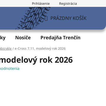
Prihlásenie
Registrácia
v
Formulár na odstúpenie od zmluvy
Postup pri vytknu
PRÁZDNY KOŠÍK
NÁKUPNÝ
KOŠÍK
žky
Nosiče
Predajňa Trenčín
Servis
obicykle
/
e-Cross 7.11, modelový rok 2026
 modelový rok 2026
hodnotenia