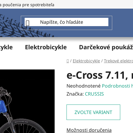
a poučenia pre spotrebiteľa
GDPR - Ochrana osobných údajo
cykle
Elektrobicykle
Darčekové pouká
Domov
/
Elektrobicykle
/
Trekové elektr
e-Cross 7.11,
Priemerné
Neohodnotené
Podrobnosti 
hodnotenie
Značka:
CRUSSIS
produktu
je
ZVOĽTE VARIANT
0,0
z
Možnosti doručenia