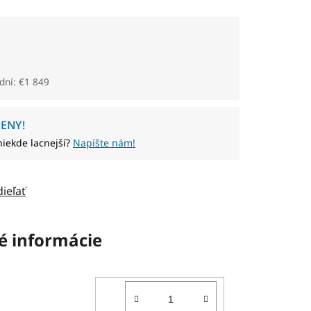
dní: €1 849
ENY!
niekde lacnejší?
Napíšte nám!
dieľať
é informácie