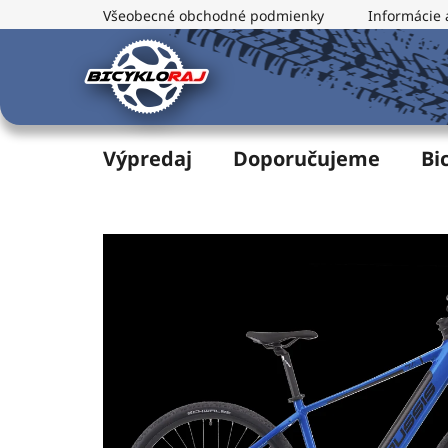
Prejsť
Všeobecné obchodné podmienky
Informácie 
na
obsah
Výpredaj
Doporučujeme
Bi